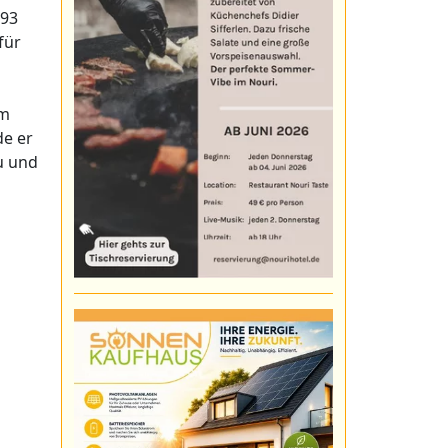
993
für
hm
de er
u und