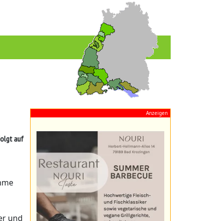
Anzeigen
folgt auf
amme
er und