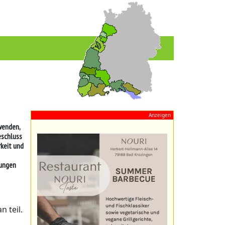
Anzeigen
wenden,
eschluss
keit und
tungen
 teil.