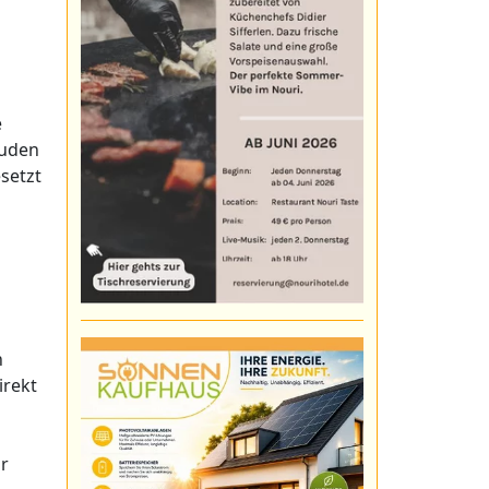
e
äuden
setzt
n
irekt
r