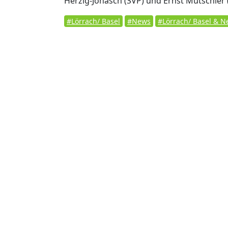
Herzig-Jonasch (SVP) und Ernst Mutschle
#Lörrach/ Basel
#News
#Lörrach/ Basel & 