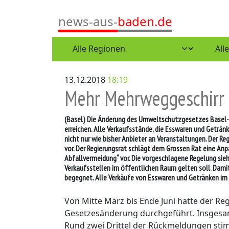
news-aus-
baden.de
13.12.2018
18:19
Mehr Mehrweggeschirr 
(Basel)
Die Änderung des Umweltschutzgesetzes Basel-St
erreichen. Alle Verkaufsstände, die Esswaren und Geträ
nicht nur wie bisher Anbieter an Veranstaltungen. Der 
vor. Der Regierungsrat schlägt dem Grossen Rat eine A
Abfallvermeidung“ vor. Die vorgeschlagene Regelung sieht
Verkaufsstellen im öffentlichen Raum gelten soll. Damit
begegnet. Alle Verkäufe von Esswaren und Getränken im
Von Mitte März bis Ende Juni hatte der R
Gesetzesänderung durchgeführt. Insgesam
Rund zwei Drittel der Rückmeldungen st