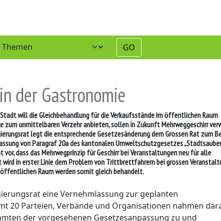
GO
in der Gastronomie
adt will die Gleichbehandlung für die Verkaufsstände im öffentlichen Raum
nke zum unmittelbaren Verzehr anbieten, sollen in Zukunft Mehrweggeschirr ver
Regierungsrat legt die entsprechende Gesetzesänderung dem Grossen Rat zum B
npassung von Paragraf 20a des kantonalen Umweltschutzgesetzes „Stadtsauber
 vor, dass das Mehrwegprinzip für Geschirr bei Veranstaltungen neu für alle
 wird in erster Linie dem Problem von Trittbrettfahrern bei grossen Veranstal
 öffentlichen Raum werden somit gleich behandelt.
egierungsrat eine Vernehmlassung zur geplanten
t 20 Parteien, Verbände und Organisationen nahmen daran
immten der vorgesehenen Gesetzesanpassung zu und