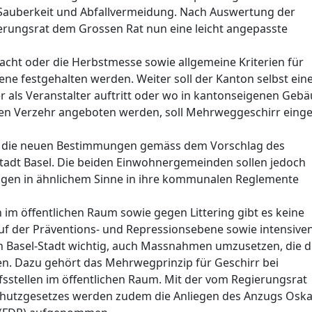
n Sauberkeit und Abfallvermeidung. Nach Auswertung der
rungsrat dem Grossen Rat nun eine leicht angepasste
acht oder die Herbstmesse sowie allgemeine Kriterien für
ne festgehalten werden. Weiter soll der Kanton selbst ein
er als Veranstalter auftritt oder wo in kantonseigenen Geb
n Verzehr angeboten werden, soll Mehrweggeschirr einge
 die neuen Bestimmungen gemäss dem Vorschlag des
tadt Basel. Die beiden Einwohnergemeinden sollen jedoch
ngen in ähnlichem Sinne in ihre kommunalen Reglemente
 öffentlichen Raum sowie gegen Littering gibt es keine
 der Präventions- und Repressionsebene sowie intensive
on Basel-Stadt wichtig, auch Massnahmen umzusetzen, die d
en. Dazu gehört das Mehrwegprinzip für Geschirr bei
sstellen im öffentlichen Raum. Mit der vom Regierungsrat
utzgesetzes werden zudem die Anliegen des Anzugs Oska