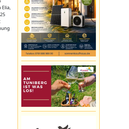
%
 Elia,
025
t
nnung