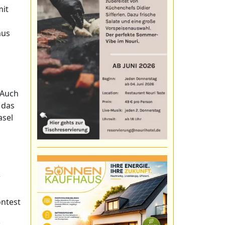
mit
mus
 Auch
 das
asel
r
ontest