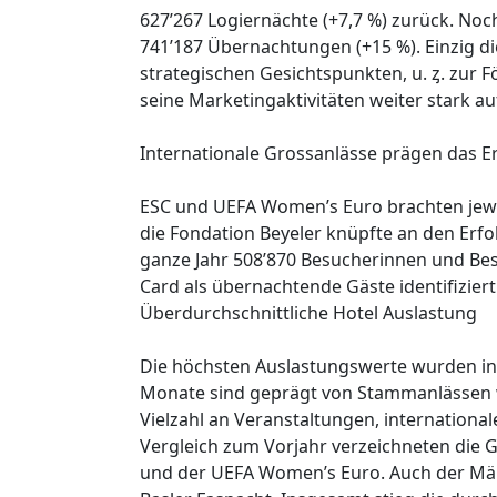
627’267 Logiernächte (+7,7 %) zurück. No
741’187 Übernachtungen (+15 %). Einzig di
strategischen Gesichtspunkten, u. ȥ. zur 
seine Marketingaktivitäten weiter stark a
Internationale Grossanlässe prägen das E
ESC und UEFA Women’s Euro brachten jewe
die Fondation Beyeler knüpfte an den Erfo
ganze Jahr 508’870 Besucherinnen und Bes
Card als übernachtende Gäste identifizier
Überdurchschnittliche Hotel Auslastung
Die höchsten Auslastungswerte wurden in
Monate sind geprägt von Stammanlässen w
Vielzahl an Veranstaltungen, internation
Vergleich zum Vorjahr verzeichneten die 
und der UEFA Women’s Euro. Auch der März