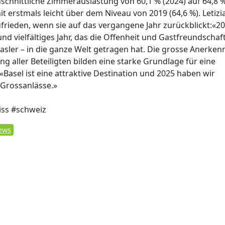
hschnittliche Zimmerauslastung von 60,1 % (2024) auf 64,8 
it erstmals leicht über dem Niveau von 2019 (64,6 %). Letizia
ufrieden, wenn sie auf das vergangene Jahr zurückblickt:«2
nd vielfältiges Jahr, das die Offenheit und Gastfreundschaf
asler – in die ganze Welt getragen hat. Die grosse Anerke
 aller Beteiligten bilden eine starke Grundlage für eine
Basel ist eine attraktive Destination und 2025 haben wir
 Grossanlässe.»
iss #schweiz
News