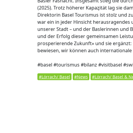
Basler Fasnacht. Insgesamt stieg die durc
(2025). Trotz höherer Kapaȥität lag sie dam
Direktorin Basel Tourismus ist stolz und z
war ein in jeder Hinsicht herausragendes u
unserer Stadt – und der Baslerinnen und B
und der Erfolg dieser gemeinsamen Leistung
prosperierende Zukunft» und sie ergänzt: «
bewiesen, wir können auch internationale
#basel #tourismus #bilanz #visitbasel #sw
#Lörrach/ Basel
#News
#Lörrach/ Basel & 