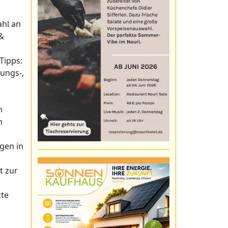
ahl an
 &
Tipps:
dungs-,
n
n
gen in
t zur
zte