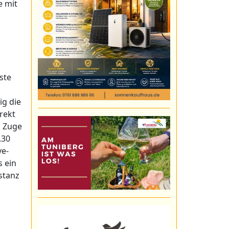
e mit
ste
ig die
rekt
m Zuge
.30
ve-
s ein
stanz