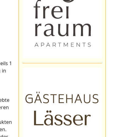
eils 1
 in
iebte
eren
ukten
en.
 der