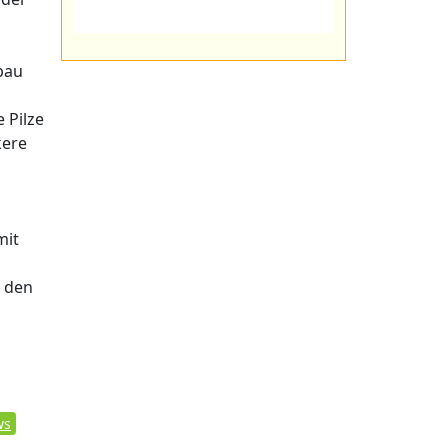
bau
 Pilze
kere
mit
 den
ws