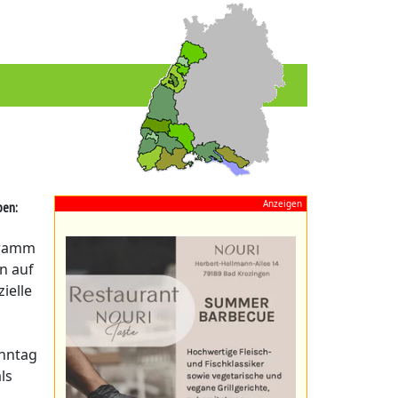
Anzeigen
ben:
gramm
n auf
zielle
onntag
ls