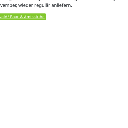
vember, wieder regulär anliefern.
ald/ Baar & Amtsstube