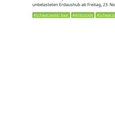
unbelasteten Erdaushub ab Freitag, 23. No
#Schwarzwald/ Baar
#Amtsstube
#Schwarzw