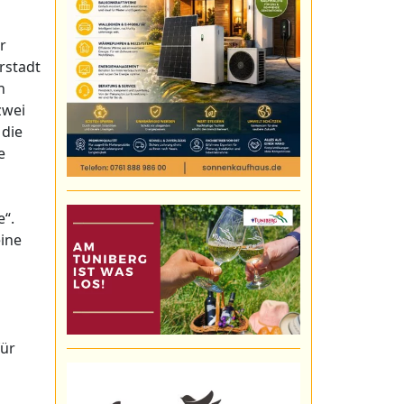
r
rstadt
n
zwei
 die
e
e“.
eine
für