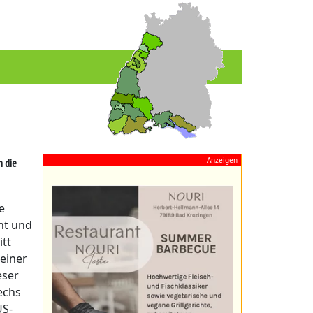
Anzeigen
n die
e
nt und
itt
 einer
eser
echs
US-