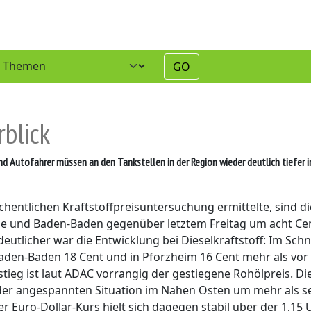
GO
rblick
 Autofahrer müssen an den Tankstellen in der Region wieder deutlich tiefer i
hentlichen Kraftstoffpreisuntersuchung ermittelte, sind di
uhe und Baden-Baden gegenüber letztem Freitag um acht Ce
utlicher war die Entwicklung bei Dieselkraftstoff: Im Schn
n Baden-Baden 18 Cent und in Pforzheim 16 Cent mehr als vor
ieg ist laut ADAC vorrangig der gestiegene Rohölpreis. Di
 der angespannten Situation im Nahen Osten um mehr als s
er Euro-Dollar-Kurs hielt sich dagegen stabil über der 1,15 