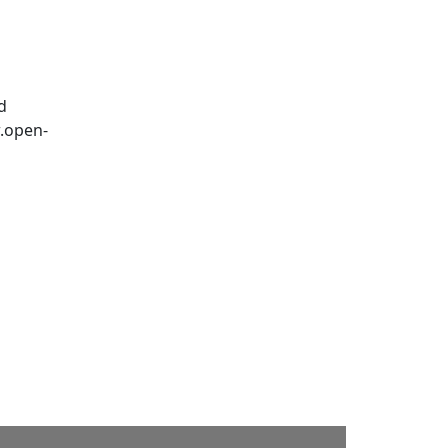
d
w.open-