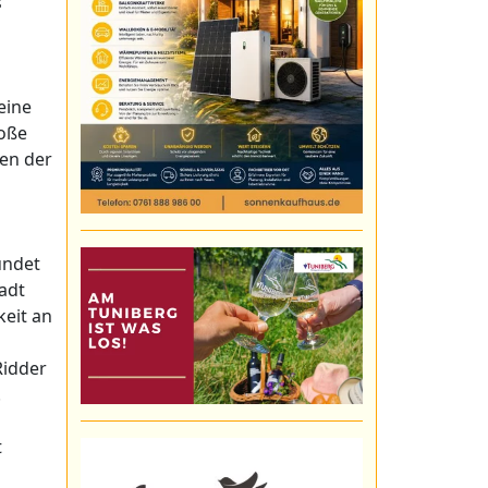
s
eine
roße
gen der
ündet
tadt
keit an
Ridder
.
t
0