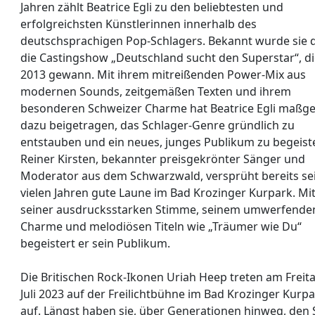
Jahren zählt Beatrice Egli zu den beliebtesten und
erfolgreichsten Künstlerinnen innerhalb des
deutschsprachigen Pop-Schlagers. Bekannt wurde sie 
die Castingshow „Deutschland sucht den Superstar“, di
2013 gewann. Mit ihrem mitreißenden Power-Mix aus
modernen Sounds, zeitgemäßen Texten und ihrem
besonderen Schweizer Charme hat Beatrice Egli maßge
dazu beigetragen, das Schlager-Genre gründlich zu
entstauben und ein neues, junges Publikum zu begeist
Reiner Kirsten, bekannter preisgekrönter Sänger und
Moderator aus dem Schwarzwald, versprüht bereits se
vielen Jahren gute Laune im Bad Krozinger Kurpark. Mi
seiner ausdrucksstarken Stimme, seinem umwerfende
Charme und melodiösen Titeln wie „Träumer wie Du“
begeistert er sein Publikum.
Die Britischen Rock-Ikonen Uriah Heep treten am Freita
Juli 2023 auf der Freilichtbühne im Bad Krozinger Kurp
auf. Längst haben sie, über Generationen hinweg, den 