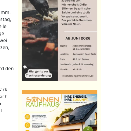
ramm.
stag,
elle
ge
wei
rzen,
ird den
park
sich
n
lt