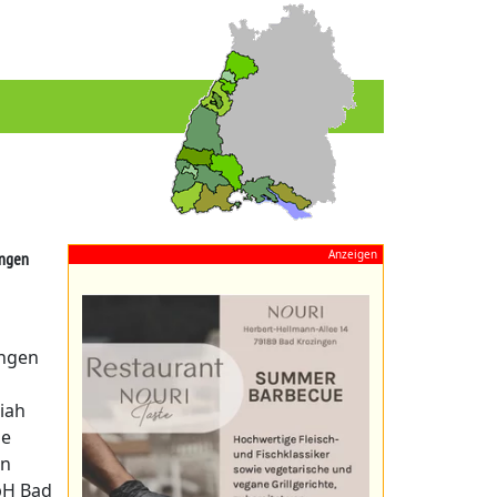
Anzeigen
ingen
ungen
riah
he
en
bH Bad