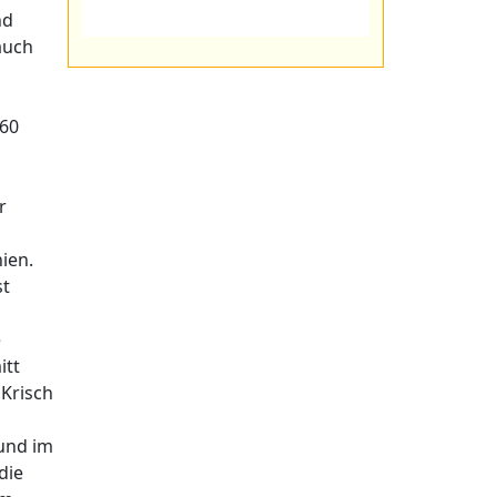
nd
auch
 60
r
ien.
st
e
itt
 Krisch
 und im
die