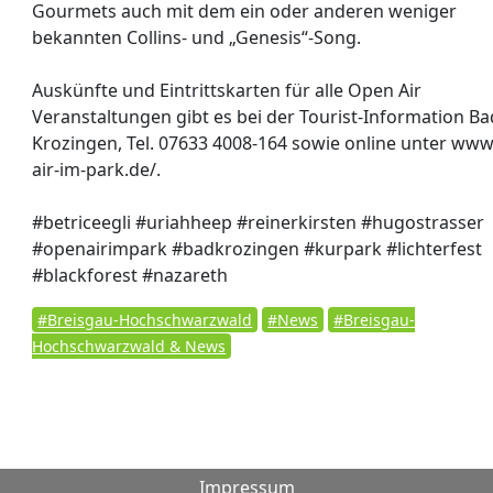
Gourmets auch mit dem ein oder anderen weniger
bekannten Collins- und „Genesis“-Song.
Auskünfte und Eintrittskarten für alle Open Air
Veranstaltungen gibt es bei der Tourist-Information Ba
Krozingen, Tel. 07633 4008-164 sowie online unter ww
air-im-park.de/.
#betriceegli #uriahheep #reinerkirsten #hugostrasser
#openairimpark #badkrozingen #kurpark #lichterfest
#blackforest #nazareth
#Breisgau-Hochschwarzwald
#News
#Breisgau-
Hochschwarzwald & News
Impressum