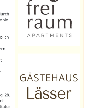
durch
e sie
blich
ern.
it
t
n
g, 28.
ark
Status