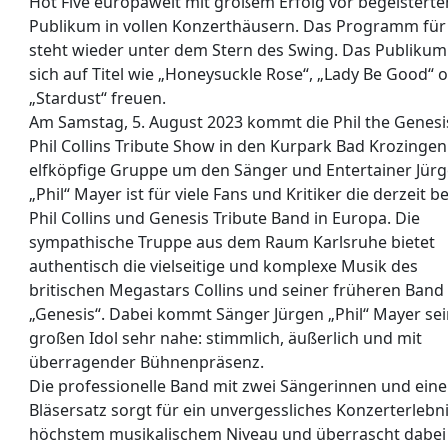
Hot Five europaweit mit großem Erfolg vor begeistert
Publikum in vollen Konzerthäusern. Das Programm für
steht wieder unter dem Stern des Swing. Das Publikum
sich auf Titel wie „Honeysuckle Rose“, „Lady Be Good“ 
„Stardust“ freuen.
Am Samstag, 5. August 2023 kommt die Phil the Genesi
Phil Collins Tribute Show in den Kurpark Bad Krozingen
elfköpfige Gruppe um den Sänger und Entertainer Jür
„Phil“ Mayer ist für viele Fans und Kritiker die derzeit b
Phil Collins und Genesis Tribute Band in Europa. Die
sympathische Truppe aus dem Raum Karlsruhe bietet
authentisch die vielseitige und komplexe Musik des
britischen Megastars Collins und seiner früheren Band
„Genesis“. Dabei kommt Sänger Jürgen „Phil“ Mayer s
großen Idol sehr nahe: stimmlich, äußerlich und mit
überragender Bühnenpräsenz.
Die professionelle Band mit zwei Sängerinnen und ein
Bläsersatz sorgt für ein unvergessliches Konzerterlebn
höchstem musikalischem Niveau und überrascht dabei