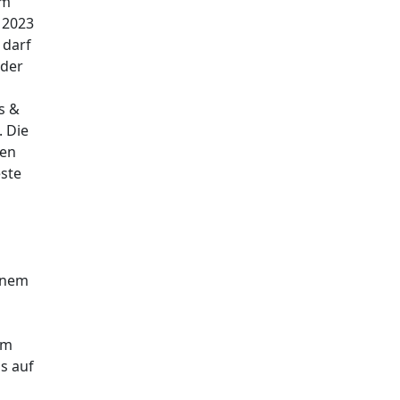
em
 2023
 darf
oder
s &
. Die
gen
este
einem
em
is auf