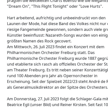
prägten die weltweiten Charts ebenso wie die Megahit
"Dream On", "This Flight Tonight" oder "Love Hurts".
Hart arbeitend, aufrichtig und unbeeindruckt von den
Launen der Mode, hat diese Band des Volkes nicht nur 
riesige Fangemeinde gewonnen, sondern auch viele g
Künstler beeinflusst: Nazareth-Songs wurden von eini
größten Namen des Rock gecovert.
Am Mittwoch, 26. Juli 2023 findet ein Konzert mit dem
Philharmonischen Orchester Freiburg statt. Das
Philharmonische Orchester Freiburg wurde 1887 gegr
und etablierte sich rasch als offizielles Orchester der S
am Theater Freiburg. Es tritt neben seiner Konzerttätig
rund 100 Abenden pro Jahr als Opernorchester in
Erscheinung. Seit der Spielzeit 2022/23 steht André de 
als Generalmusikdirektor an der Spitze des Orchesters
Am Donnerstag, 27. Juli 2023 folgt die Schlager-Gala mi
Beatrice Egli (unser Bild) und Reiner Kirsten. Seit fast 1