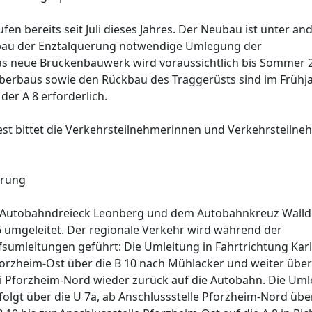
fen bereits seit Juli dieses Jahres. Der Neubau ist unter a
usbau der Enztalquerung notwendige Umlegung der
as neue Brückenbauwerk wird voraussichtlich bis Sommer 
 Überbaus sowie den Rückbau des Traggerüsts sind im Frühj
er A 8 erforderlich.
t bittet die Verkehrsteilnehmerinnen und Verkehrsteilne
rrung
 Autobahndreieck Leonberg und dem Autobahnkreuz Walld
 umgeleitet. Der regionale Verkehr wird während der
sumleitungen geführt: Die Umleitung in Fahrtrichtung Kar
Pforzheim-Ost über die B 10 nach Mühlacker und weiter über
i Pforzheim-Nord wieder zurück auf die Autobahn. Die Uml
folgt über die U 7a, ab Anschlussstelle Pforzheim-Nord übe