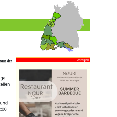
Anzeigen
baus der
uge
ellen
 und
2:00