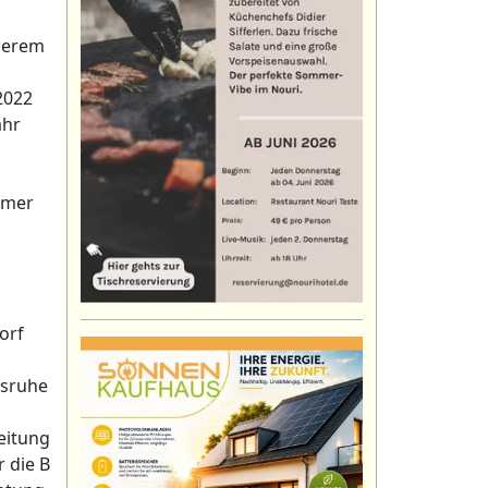
nderem
2022
ahr
hmer
orf
lsruhe
eitung
r die B