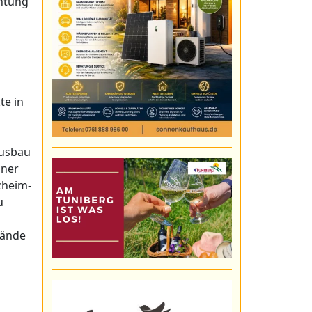
chtung
te in
Ausbau
iner
zheim-
u
wände