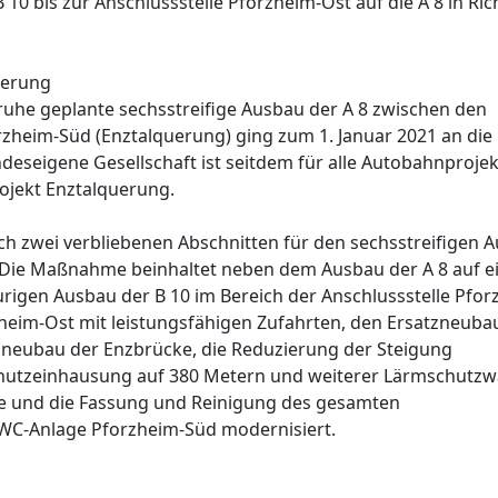
10 bis zur Anschlussstelle Pforzheim-Ost auf die A 8 in Ri
uerung
uhe geplante sechsstreifige Ausbau der A 8 zwischen den
zheim-Süd (Enztalquerung) ging zum 1. Januar 2021 an die
seigene Gesellschaft ist seitdem für alle Autobahnprojek
ojekt Enztalquerung.
och zwei verbliebenen Abschnitten für den sechsstreifigen 
Die Maßnahme beinhaltet neben dem Ausbau der A 8 auf e
rigen Ausbau der B 10 im Bereich der Anschlussstelle Pfor
heim-Ost mit leistungsfähigen Zufahrten, den Ersatzneuba
neubau der Enzbrücke, die Reduzierung der Steigung
chutzeinhausung auf 380 Metern und weiterer Lärmschutz
se und die Fassung und Reinigung des gesamten
PWC-Anlage Pforzheim-Süd modernisiert.