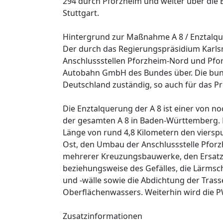
294 durch Pforzheim und weiter über die B 
Stuttgart.
Hintergrund zur Maßnahme A 8 / Enztalq
Der durch das Regierungspräsidium Karlsr
Anschlussstellen Pforzheim-Nord und Pfor
Autobahn GmbH des Bundes über. Die bunde
Deutschland zuständig, so auch für das Pr
Die Enztalquerung der A 8 ist einer von n
der gesamten A 8 in Baden-Württemberg. 
Länge von rund 4,8 Kilometern den vierspu
Ost, den Umbau der Anschlussstelle Pforz
mehrerer Kreuzungsbauwerke, den Ersatz
beziehungsweise des Gefälles, die Lärms
und -wälle sowie die Abdichtung der Tras
Oberflächenwassers. Weiterhin wird die 
Zusatzinformationen