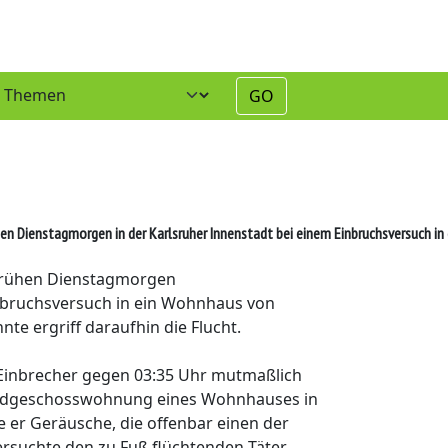
GO
n Dienstagmorgen in der Karlsruher Innenstadt bei einem Einbruchsversuch in ei
 frühen Dienstagmorgen
inbruchsversuch in ein Wohnhaus von
e ergriff daraufhin die Flucht.
 Einbrecher gegen 03:35 Uhr mutmaßlich
 Erdgeschosswohnung eines Wohnhauses in
e er Geräusche, die offenbar einen der
ersuchte den zu Fuß flüchtenden Täter