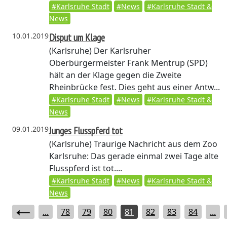
#Karlsruhe Stadt
#News
#Karlsruhe Stadt &
News
10.01.2019
Disput um Klage
(Karlsruhe)
Der Karlsruher
Oberbürgermeister Frank Mentrup (SPD)
hält an der Klage gegen die Zweite
Rheinbrücke fest. Dies geht aus einer Antw...
#Karlsruhe Stadt
#News
#Karlsruhe Stadt &
News
09.01.2019
Junges Flusspferd tot
(Karlsruhe)
Traurige Nachricht aus dem Zoo
Karlsruhe: Das gerade einmal zwei Tage alte
Flusspferd ist tot....
#Karlsruhe Stadt
#News
#Karlsruhe Stadt &
News
...
78
79
80
81
82
83
84
...