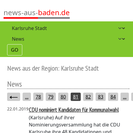
news-aus-
baden.de
GO
News aus der Region: Karlsruhe Stadt
News
...
78
79
80
81
82
83
84
...
22.01.2019
CDU nominiert Kandidaten für Kommunalwahl
(Karlsruhe)
Auf ihrer
Nominierungsversammlung hat die CDU
Karlsruhe ihre 48 Kandidatinnen und