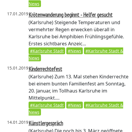
News
17.01.2019
Krötenwanderung beginnt - Helfer gesucht
(Karlsruhe)
Steigende Temperaturen und
vermehrter Regen erwecken überall in
Karlsruhe bei Amphibien Frühlingsgefühle.
Erstes sichtbares Anzeic...
#Karlsruhe Stadt
#News
#Karlsruhe Stadt &
News
15.01.2019
Kinderrechtefest
(Karlsruhe)
Zum 13. Mal stehen Kinderrechte
bei einem bunten Familienfest am Sonntag,
20. Januar, im Tollhaus Karlsruhe im
Mittelpunkt....
#Karlsruhe Stadt
#News
#Karlsruhe Stadt &
News
14.01.2019
Künstlergespräch
(Karlsruhe)
Die noch bis 3. März geöffnete