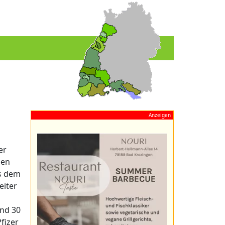
Anzeigen
er
den
us dem
eiter
und 30
fizer