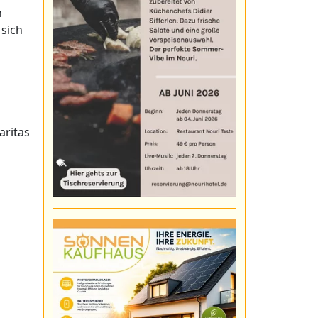
n
 sich
aritas