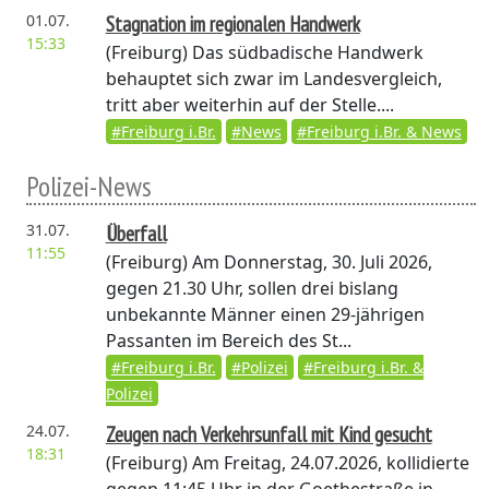
01.07.
Stagnation im regionalen Handwerk
15:33
(Freiburg)
Das südbadische Handwerk
behauptet sich zwar im Landesvergleich,
tritt aber weiterhin auf der Stelle....
#Freiburg i.Br.
#News
#Freiburg i.Br. & News
Polizei-News
31.07.
Überfall
11:55
(Freiburg)
Am Donnerstag, 30. Juli 2026,
gegen 21.30 Uhr, sollen drei bislang
unbekannte Männer einen 29-jährigen
Passanten im Bereich des St...
#Freiburg i.Br.
#Polizei
#Freiburg i.Br. &
Polizei
24.07.
Zeugen nach Verkehrsunfall mit Kind gesucht
18:31
(Freiburg)
Am Freitag, 24.07.2026, kollidierte