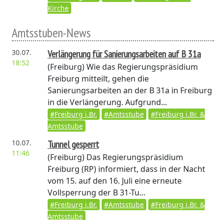
Kirche
Amtsstuben-News
30.07.
Verlängerung für Sanierungsarbeiten auf B 31a
18:52
(Freiburg)
Wie das Regierungspräsidium
Freiburg mitteilt, gehen die
Sanierungsarbeiten an der B 31a in Freiburg
in die Verlängerung. Aufgrund...
#Freiburg i.Br.
#Amtsstube
#Freiburg i.Br. &
Amtsstube
10.07.
Tunnel gesperrt
11:46
(Freiburg)
Das Regierungspräsidium
Freiburg (RP) informiert, dass in der Nacht
vom 15. auf den 16. Juli eine erneute
Vollsperrung der B 31-Tu...
#Freiburg i.Br.
#Amtsstube
#Freiburg i.Br. &
Amtsstube