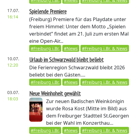
#Freiburg i.Br.
#News
#Freiburg i.Br. & News
17.07.
Spielende Premiere
16:14
(Freiburg)
Premiere für das Playdate unter
freiem Himmel: Unter dem Motto „Spielen
verbindet” findet am 21. Juli zum ersten Mal
eine Open-Air...
#Freiburg i.Br.
#News
#Freiburg i.Br. & News
10.07.
Urlaub im Schwarzwald bleibt beliebt
12:20
Die Ferienregion Schwarzwald bleibt 2026
beliebt bei den Gästen....
#Freiburg i.Br.
#News
#Freiburg i.Br. & News
03.07.
Neue Weinhoheit gewählt
18:03
Zur neuen Badischen Weinkönigin
wurde Rosa Kost (Mitte im Bild) aus
dem Freiburger Stadtteil St.Georgen
bei der Wahl im Konzerthau...
#Freiburg i.Br.
#News
#Freiburg i.Br. & News