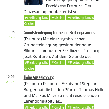
Diözesanjugendpfarrer in der
Erzdiözese Freiburg. Der
Diözesanjugendpfarrer ist ver...
#Freiburg i.Br.
#Kirche
#Freiburg i.Br. &
Kirche
11.06.
Grundsteinlegung für neuen Bildungscampus
19:23
(Freiburg)
Mit einer symbolischen
Grundsteinlegung gewinnt der neue
Bildungscampus der Erzdiözese Freiburg
jetzt Konturen. Auf dem Gelände de...
#Freiburg i.Br.
#Kirche
#Freiburg i.Br. &
Kirche
10.06.
Hohe Auszeichnung
21:34
(Freiburg)
Freiburgs Erzbischof Stephan
Burger hat die beiden Pfarrer Thomas Holler
und Markus Miles zu nicht residierenden
Ehrendomkapitular...
#Freiburg i.Br.
#Kirche
#Freiburg i.Br. &