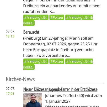
gegen 11:45 Uhr in der Goethestraße in
Freiburg ein ausparkendes Auto mit einem
radfahrenden K...
#Freiburg i.Br.
#Polizei
#Freiburg i.Br. &
Polizei
03.07.
Berauscht
18:13
(Freiburg)
Ein 27-jähriger Mann soll am
Donnerstag, 02.07.2026, gegen 23.25 Uhr
beim Europaplatz in Freiburg versucht
haben, zwei vorbeifahre...
#Freiburg i.Br.
#Polizei
#Freiburg i.Br. &
Polizei
Kirchen-News
07.07.
Neuer Diözesanjugendpfarrer in der Erzdiözese
17:01
Johannes Treffert (40) wird zum
1. Januar 2027