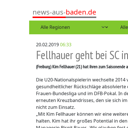
news-aus-
baden.de
20.02.2019
06:33
Fellhauer geht bei SC i
(Freiburg)
Kim Fellhauer (21) hat ihren zum Saisonende a
Die U20-Nationalspielerin wechselte 2014
gesundheitlicher Rückschläge absolvierte di
Frauen-Bundesliga und im DFB-Pokal. In d
erneuten Kreuzbandrisses, den sie sich im
nicht zum Einsatz.
„Mit Kim Fellhauer können wir eine weitere
halten. Kim hat ihr großes Potential in d
Managerin Birgit Bauer. „Wir glauben fest 