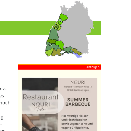
Anzeigen
nz-
es
 noch
rg
-
der