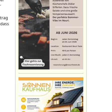
r
rtrag
 dass