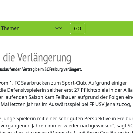
GO
n die Verlängerung
uslaufenden Vertrag beim SC Freiburg verlängert.
 vom 1. FC Saarbrücken zum Sport-Club. Aufgrund einiger
e Defensivspielerin seither erst 27 Pflichtspiele in der Allia
er laufenden Saison kam Fellhauer aufgrund der Folgen ein
 Mai letzten Jahres im Auswärtsspiel bei FF USV Jena zuzog,
 junge Spielerin mit einer sehr guten Perspektive in Freibu
en vergangenen Jahren immer wieder nachgewiesen“, sagt SC
daran, dass sie unsere Mannschaft mit ihren Qualitäten in 