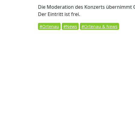
Die Moderation des Konzerts übernimmt Cl
Der Eintritt ist frei.
#Ortenau
#News
#Ortenau & News