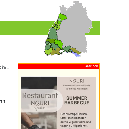
Anzeigen
im ...
ohn
a