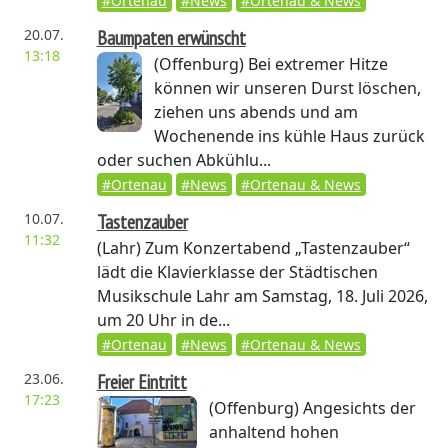
#Ortenau
#News
#Ortenau & News
20.07.
Baumpaten erwünscht
13:18
(Offenburg)
Bei extremer Hitze
können wir unseren Durst löschen,
ziehen uns abends und am
Wochenende ins kühle Haus zurück
oder suchen Abkühlu...
#Ortenau
#News
#Ortenau & News
10.07.
Tastenzauber
11:32
(Lahr)
Zum Konzertabend „Tastenzauber“
lädt die Klavierklasse der Städtischen
Musikschule Lahr am Samstag, 18. Juli 2026,
um 20 Uhr in de...
#Ortenau
#News
#Ortenau & News
23.06.
Freier Eintritt
17:23
(Offenburg)
Angesichts der
anhaltend hohen