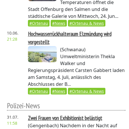
Temperaturen öffnet die
Stadt Offenburg den Salmen und die
städtische Galerie von Mittwoch, 24. Jun...
#Ortenau
#News
#Ortenau & News
10.06.
Hochwasserrückhalteraum Elzmündung wird
21:28
vorgestellt
(Schwanau)
Umweltministerin Thekla
Walker und
Regierungspräsident Carsten Gabbert laden
am Samstag, 4. Juli, anlässlich des
Abschlusses der B...
#Ortenau
#News
#Ortenau & News
Polizei-News
31.07.
Zwei Frauen von Exhibitionist belästigt
11:58
(Gengenbach)
Nachdem in der Nacht auf