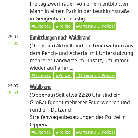
Freitag zwei Frauen von einem entblößten
Mann in einem Park in der Leutkirchstraße
in Gengenbach belästig...
#Ortenau
#Polizei
#Ortenau & Polizei
26.07.
Ermittlungen nach Waldbrand
11:39
(Oppenau)
Aktuell sind die Feuerwehren aus
dem Rench- und Achertal mit Unterstützung
mehrerer Landwirte im Einsatz, um immer
wieder aufflamm...
#Ortenau
#Polizei
#Ortenau & Polizei
26.07.
Waldbrand
01:51
(Oppenau)
Seit etwa 22:20 Uhr sind ein
Großaufgebot mehrerer Feuerwehren und
rund ein Dutzend
Streifenwagenbesatzungen der Polizei in
Oppena...
#Ortenau
#Polizei
#Ortenau & Polizei