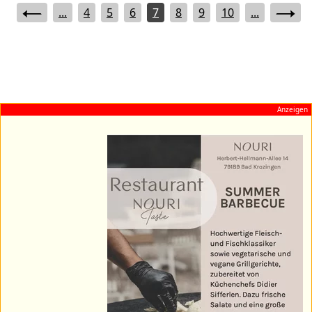
...
4
5
6
7
8
9
10
...
Anzeigen