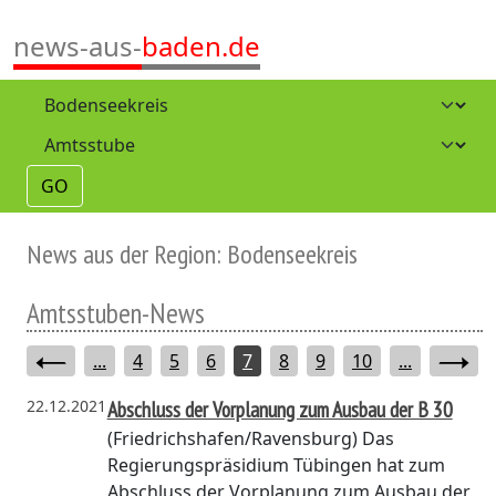
news-aus-
baden.de
GO
News aus der Region: Bodenseekreis
Amtsstuben-News
...
4
5
6
7
8
9
10
...
22.12.2021
Abschluss der Vorplanung zum Ausbau der B 30
(Friedrichshafen/Ravensburg)
Das
Regierungspräsidium Tübingen hat zum
Abschluss der Vorplanung zum Ausbau der