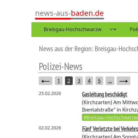
news-aus-
baden.de
News aus der Region: Breisgau-Hochs
Polizei-News
1
2
3
4
5
...
25.02.2026
Gasleitung beschädigt
(Kirchzarten)
Am Mittwoc
Ibentalstraße" in Kirchz
#Breisgau-Hochschwarzw
02.02.2026
Fünf Verletzte bei Verkehr
(Kirchzarten)
Am Sonntag