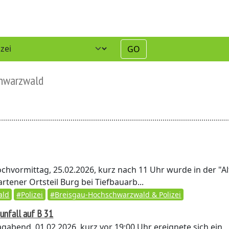
GO
chwarzwald
hvormittag, 25.02.2026, kurz nach 11 Uhr wurde in der "Al
artener Ortsteil Burg bei Tiefbauarb...
ald
#Polizei
#Breisgau-Hochschwarzwald & Polizei
sunfall auf B 31
abend, 01.02.2026, kurz vor 19:00 Uhr ereignete sich ein