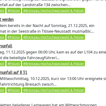
fall auf der Landstraße 134 zwischen...
ald
#Polizei
#Breisgau-Hochschwarzwald & Polizei
t werden
m bereits in der Nacht auf Sonntag, 21.12.2025, ein
at in der Seestraße in Titisee-Neustadt mutmaßlic...
ald
#Polizei
#Breisgau-Hochschwarzwald & Polizei
rsunfall
, 11.12.2025 gegen 06:00 Uhr, kam es auf der L104 zu ei
l die beteiligte Fahrzeugführeri...
ald
#Polizei
#Breisgau-Hochschwarzwald & Polizei
rsunfall auf B 31
ittwochmittag, 10.12.2025, kurz vor 13:00 Uhr ereignete s
Fahrtrichtung Breisach zwisch...
ald
#Polizei
#Breisgau-Hochschwarzwald & Polizei
0
paletten beladener Lastwagen hat am Mittwochmorgen,