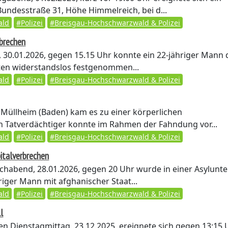
Bundesstraße 31, Höhe Himmelreich, bei d...
ald
#Polizei
#Breisgau-Hochschwarzwald & Polizei
brechen
 30.01.2026, gegen 15.15 Uhr konnte ein 22-jähriger Mann
etten widerstandslos festgenommen...
ald
#Polizei
#Breisgau-Hochschwarzwald & Polizei
üllheim (Baden) kam es zu einer körperlichen
n Tatverdächtiger konnte im Rahmen der Fahndung vor...
ald
#Polizei
#Breisgau-Hochschwarzwald & Polizei
italverbrechen
habend, 28.01.2026, gegen 20 Uhr wurde in einer Asylunte
riger Mann mit afghanischer Staat...
ald
#Polizei
#Breisgau-Hochschwarzwald & Polizei
l
n Dienstagmittag, 23.12.2025, ereignete sich gegen 13:15 