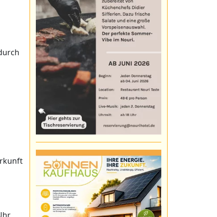
 durch
rkunft
Uhr