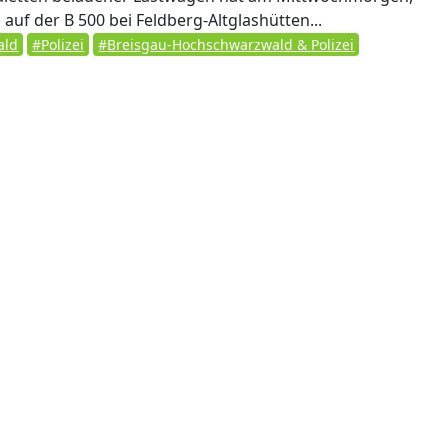
 auf der B 500 bei Feldberg-Altglashütten...
ald
#Polizei
#Breisgau-Hochschwarzwald & Polizei