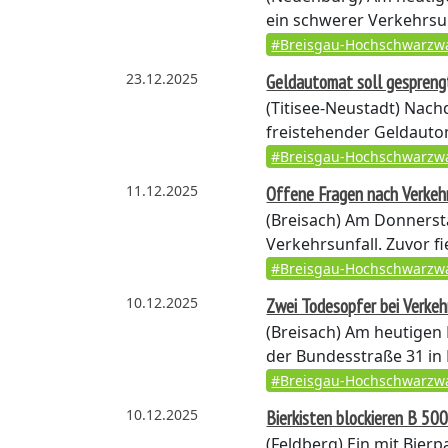
ein schwerer Verkehrsun
#Breisgau-Hochschwarzw
23.12.2025
Geldautomat soll gespreng
(Titisee-Neustadt)
Nachde
freistehender Geldautom
#Breisgau-Hochschwarzw
11.12.2025
Offene Fragen nach Verkeh
(Breisach)
Am Donnerstag
Verkehrsunfall. Zuvor fie
#Breisgau-Hochschwarzw
10.12.2025
Zwei Todesopfer bei Verkeh
(Breisach)
Am heutigen M
der Bundesstraße 31 in 
#Breisgau-Hochschwarzw
10.12.2025
Bierkisten blockieren B 50
(Feldberg)
Ein mit Bier