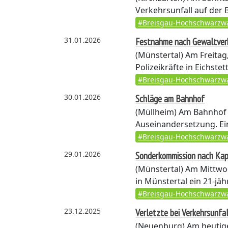
Verkehrsunfall auf der 
#Breisgau-Hochschwarzw
31.01.2026
Festnahme nach Gewaltver
(Münstertal)
Am Freitag,
Polizeikräfte in Eichst
#Breisgau-Hochschwarzw
30.01.2026
Schläge am Bahnhof
(Müllheim)
Am Bahnhof M
Auseinandersetzung. Ei
#Breisgau-Hochschwarzw
29.01.2026
Sonderkommission nach Kap
(Münstertal)
Am Mittwoc
in Münstertal ein 21-jäh
#Breisgau-Hochschwarzw
23.12.2025
Verletzte bei Verkehrsunfal
(Neuenburg)
Am heutige