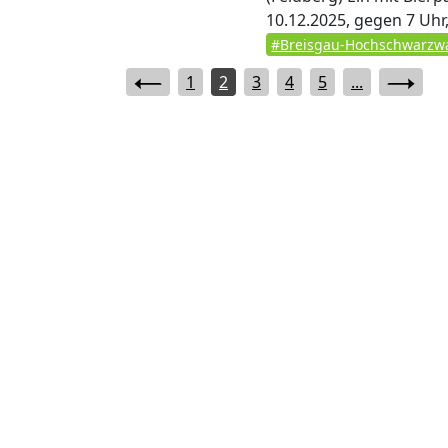
10.12.2025, gegen 7 Uhr,
#Breisgau-Hochschwarzw
1
2
3
4
5
...