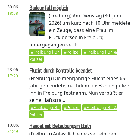
30.06.
Badeunfall möglich
18:58
(Freiburg)
Am Dienstag (30. Juni
2026) um kurz nach 10 Uhr meldete
ein Zeuge, dass eine Frau im
Flückigersee in Freiburg
untergegangen sei. F...
#Freiburg i.Br.
#Polizei
#Freiburg i.Br. &
Polizei
23.06.
Flucht durch Kontrolle beendet
17:29
(Freiburg)
Die mehrjährige Flucht eines 65-
Jährigen endete, nachdem die Bundespolizei
ihn in Freiburg festnahm. Nun verbüßt er
seine Haftstra...
#Freiburg i.Br.
#Polizei
#Freiburg i.Br. &
Polizei
10.06.
Handel mit Betäubungsmitteln
21:49
(Freiburg)
Anlässlich eines seit einigen