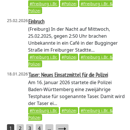
#Freiburg i.Br.
#Polizei
#Freiburg i.Br. &
Polizei
25.02.2026
Einbruch
(Freiburg)
In der Nacht auf Mittwoch,
25.02.2025, gegen 2:50 Uhr brachen
Unbekannte in ein Café in der Bugginger
Straße im Freiburger Stadtte...
#Freiburg i.Br.
#Polizei
#Freiburg i.Br. &
Polizei
18.01.2026
Taser: Neues Einsatzmittel für die Polizei
Am 16. Januar 2026 startete die Polizei
Baden-Württemberg eine zweijährige
Testphase für sogenannte Taser. Damit wird
der Taser ei...
#Freiburg i.Br.
#Polizei
#Freiburg i.Br. &
Polizei
1
2
3
4
...