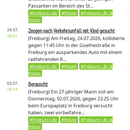
Passanten im Bereich des St...
#Freiburg i.Br.
#Polizei
#Freiburg i.Br. &
Polizei
24.07.
Zeugen nach Verkehrsunfall mit Kind gesucht
18:31
(Freiburg)
Am Freitag, 24.07.2026, kollidierte
gegen 11:45 Uhr in der Goethestraße in
Freiburg ein ausparkendes Auto mit einem
radfahrenden K...
#Freiburg i.Br.
#Polizei
#Freiburg i.Br. &
Polizei
03.07.
Berauscht
18:13
(Freiburg)
Ein 27-jähriger Mann soll am
Donnerstag, 02.07.2026, gegen 23.25 Uhr
beim Europaplatz in Freiburg versucht
haben, zwei vorbeifahre...
#Freiburg i.Br.
#Polizei
#Freiburg i.Br. &
Polizei