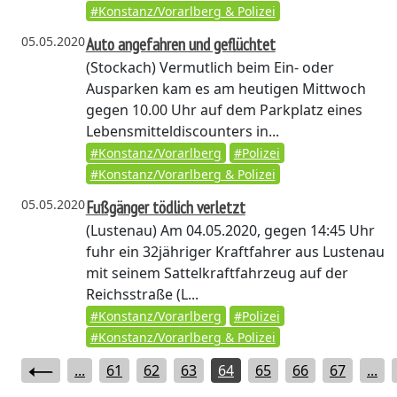
#Konstanz/Vorarlberg & Polizei
05.05.2020
Auto angefahren und geflüchtet
(Stockach)
Vermutlich beim Ein- oder
Ausparken kam es am heutigen Mittwoch
gegen 10.00 Uhr auf dem Parkplatz eines
Lebensmitteldiscounters in...
#Konstanz/Vorarlberg
#Polizei
#Konstanz/Vorarlberg & Polizei
05.05.2020
Fußgänger tödlich verletzt
(Lustenau)
Am 04.05.2020, gegen 14:45 Uhr
fuhr ein 32jähriger Kraftfahrer aus Lustenau
mit seinem Sattelkraftfahrzeug auf der
Reichsstraße (L...
#Konstanz/Vorarlberg
#Polizei
#Konstanz/Vorarlberg & Polizei
...
61
62
63
64
65
66
67
...