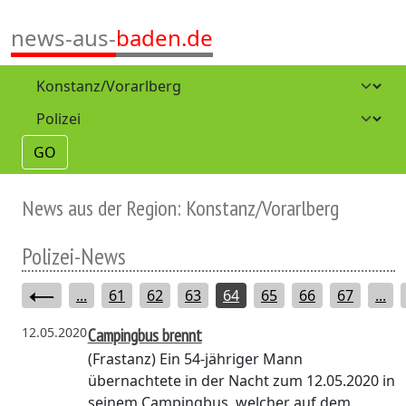
news-aus-
baden.de
GO
News aus der Region: Konstanz/Vorarlberg
Polizei-News
...
61
62
63
64
65
66
67
...
12.05.2020
Campingbus brennt
(Frastanz)
Ein 54-jähriger Mann
übernachtete in der Nacht zum 12.05.2020 in
seinem Campingbus, welcher auf dem