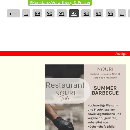
#Konstanz/Vorarlberg & Polizei
...
89
90
91
92
93
94
95
...
Anzeigen