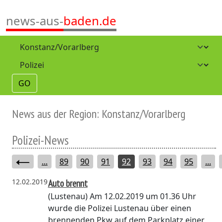
news-aus-
baden.de
GO
News aus der Region: Konstanz/Vorarlberg
Polizei-News
...
89
90
91
92
93
94
95
...
12.02.2019
Auto brennt
(Lustenau)
Am 12.02.2019 um 01.36 Uhr
wurde die Polizei Lustenau über einen
brennenden Pkw auf dem Parkplatz einer