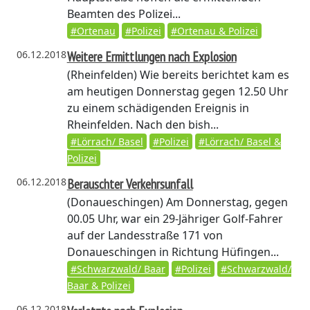
Beamten des Polizei...
#Ortenau
#Polizei
#Ortenau & Polizei
06.12.2018
Weitere Ermittlungen nach Explosion
(Rheinfelden)
Wie bereits berichtet kam es
am heutigen Donnerstag gegen 12.50 Uhr
zu einem schädigenden Ereignis in
Rheinfelden. Nach den bish...
#Lörrach/ Basel
#Polizei
#Lörrach/ Basel &
Polizei
06.12.2018
Berauschter Verkehrsunfall
(Donaueschingen)
Am Donnerstag, gegen
00.05 Uhr, war ein 29-Jähriger Golf-Fahrer
auf der Landesstraße 171 von
Donaueschingen in Richtung Hüfingen...
#Schwarzwald/ Baar
#Polizei
#Schwarzwald/
Baar & Polizei
06.12.2018