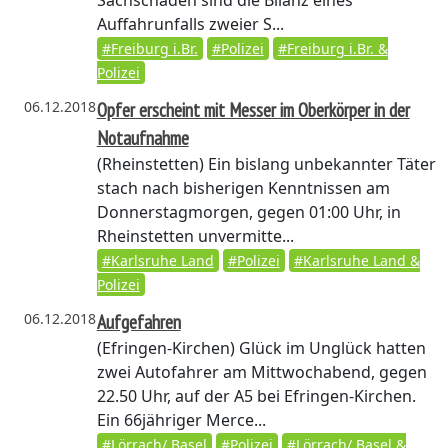
Sachschaden sind die Bilanz eines
Auffahrunfalls zweier S...
#Freiburg i.Br.
#Polizei
#Freiburg i.Br. &
Polizei
06.12.2018
Opfer erscheint mit Messer im Oberkörper in der
Notaufnahme
(Rheinstetten)
Ein bislang unbekannter Täter
stach nach bisherigen Kenntnissen am
Donnerstagmorgen, gegen 01:00 Uhr, in
Rheinstetten unvermitte...
#Karlsruhe Land
#Polizei
#Karlsruhe Land &
Polizei
06.12.2018
Aufgefahren
(Efringen-Kirchen)
Glück im Unglück hatten
zwei Autofahrer am Mittwochabend, gegen
22.50 Uhr, auf der A5 bei Efringen-Kirchen.
Ein 66jähriger Merce...
#Lörrach/ Basel
#Polizei
#Lörrach/ Basel &