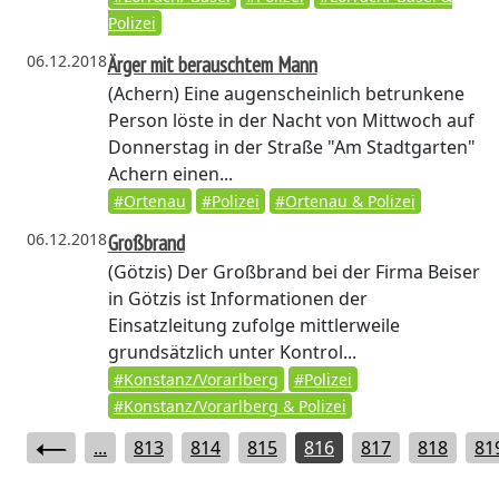
Polizei
06.12.2018
Ärger mit berauschtem Mann
(Achern)
Eine augenscheinlich betrunkene
Person löste in der Nacht von Mittwoch auf
Donnerstag in der Straße "Am Stadtgarten"
Achern einen...
#Ortenau
#Polizei
#Ortenau & Polizei
06.12.2018
Großbrand
(Götzis)
Der Großbrand bei der Firma Beiser
in Götzis ist Informationen der
Einsatzleitung zufolge mittlerweile
grundsätzlich unter Kontrol...
#Konstanz/Vorarlberg
#Polizei
#Konstanz/Vorarlberg & Polizei
...
813
814
815
816
817
818
81