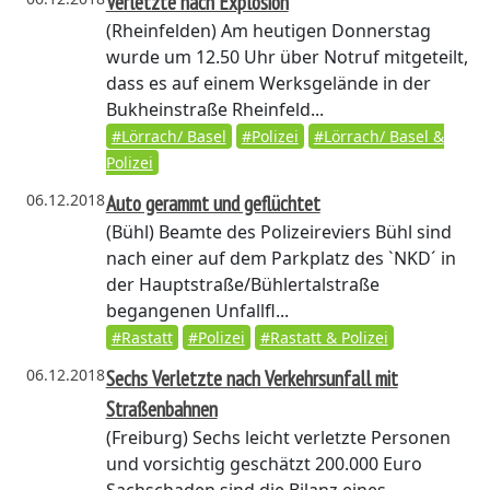
Verletzte nach Explosion
(Rheinfelden)
Am heutigen Donnerstag
wurde um 12.50 Uhr über Notruf mitgeteilt,
dass es auf einem Werksgelände in der
Bukheinstraße Rheinfeld...
#Lörrach/ Basel
#Polizei
#Lörrach/ Basel &
Polizei
06.12.2018
Auto gerammt und geflüchtet
(Bühl)
Beamte des Polizeireviers Bühl sind
nach einer auf dem Parkplatz des `NKD´ in
der Hauptstraße/Bühlertalstraße
begangenen Unfallfl...
#Rastatt
#Polizei
#Rastatt & Polizei
06.12.2018
Sechs Verletzte nach Verkehrsunfall mit
Straßenbahnen
(Freiburg)
Sechs leicht verletzte Personen
und vorsichtig geschätzt 200.000 Euro