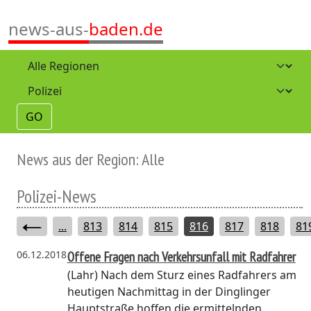
news-aus-
baden.de
GO
News aus der Region: Alle
Polizei-News
...
813
814
815
816
817
818
81
06.12.2018
Offene Fragen nach Verkehrsunfall mit Radfahrer
(Lahr)
Nach dem Sturz eines Radfahrers am
heutigen Nachmittag in der Dinglinger
Hauptstraße hoffen die ermittelnden