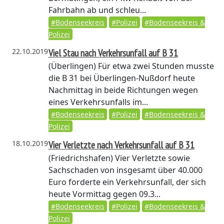
Fahrbahn ab und schleu...
#Bodenseekreis
#Polizei
#Bodenseekreis &
Polizei
22.10.2019
Viel Stau nach Verkehrsunfall auf B 31
(Überlingen)
Für etwa zwei Stunden musste
die B 31 bei Überlingen-Nußdorf heute
Nachmittag in beide Richtungen wegen
eines Verkehrsunfalls im...
#Bodenseekreis
#Polizei
#Bodenseekreis &
Polizei
18.10.2019
Vier Verletzte nach Verkehrsunfall auf B 31
(Friedrichshafen)
Vier Verletzte sowie
Sachschaden von insgesamt über 40.000
Euro forderte ein Verkehrsunfall, der sich
heute Vormittag gegen 09.3...
#Bodenseekreis
#Polizei
#Bodenseekreis &
Polizei