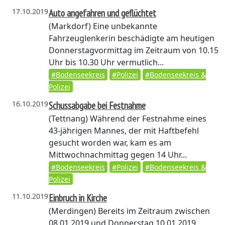
17.10.2019
Auto angefahren und geflüchtet
(Markdorf)
Eine unbekannte
Fahrzeuglenkerin beschädigte am heutigen
Donnerstagvormittag im Zeitraum von 10.15
Uhr bis 10.30 Uhr vermutlich...
#Bodenseekreis
#Polizei
#Bodenseekreis &
Polizei
16.10.2019
Schussabgabe bei Festnahme
(Tettnang)
Während der Festnahme eines
43-jährigen Mannes, der mit Haftbefehl
gesucht worden war, kam es am
Mittwochnachmittag gegen 14 Uhr...
#Bodenseekreis
#Polizei
#Bodenseekreis &
Polizei
11.10.2019
Einbruch in Kirche
(Merdingen)
Bereits im Zeitraum zwischen
08.01.2019 und Donnerstag 10.01.2019