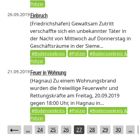
Polizei
26.09.2019
Einbruch
(Friedrichshafen)
Gewaltsam Zutritt
verschaffte sich ein unbekannter Täter in
der Nacht von Mittwoch auf Donnerstag in
Geschäftsräume in der Sieme...
#Bodenseekreis
#Polizei
#Bodenseekreis &
Polizei
21.09.2019
Feuer in Wohnung
(Hagnau)
Zu einem Wohnungsbrand
wurden die freiwillige Feuerwehr und
Rettungskräfte am Freitag, 20.09.2019
gegen 18:00 Uhr, in Hagnau in...
#Bodenseekreis
#Polizei
#Bodenseekreis &
Polizei
...
24
25
26
27
28
29
30
...