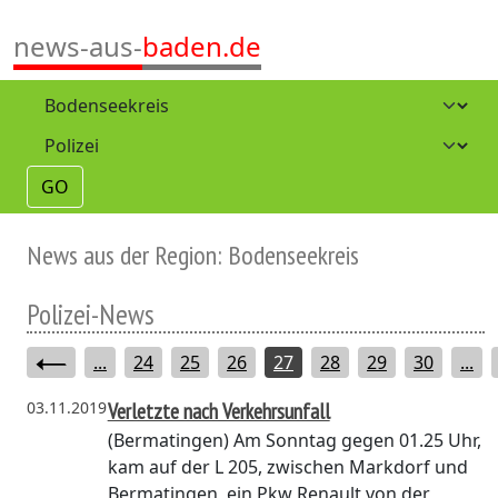
news-aus-
baden.de
GO
News aus der Region: Bodenseekreis
Polizei-News
...
24
25
26
27
28
29
30
...
03.11.2019
Verletzte nach Verkehrsunfall
(Bermatingen)
Am Sonntag gegen 01.25 Uhr,
kam auf der L 205, zwischen Markdorf und
Bermatingen, ein Pkw Renault von der