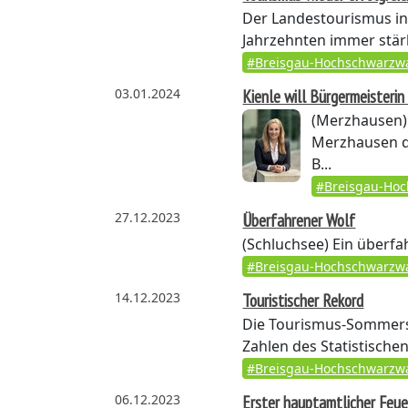
Der Landestourismus in
Jahrzehnten immer stär
#Breisgau-Hochschwarzw
03.01.2024
Kienle will Bürgermeisteri
(Merzhausen)
Merzhausen di
B...
#Breisgau-Ho
27.12.2023
Überfahrener Wolf
(Schluchsee)
Ein überfah
#Breisgau-Hochschwarzw
14.12.2023
Touristischer Rekord
Die Tourismus-Sommersa
Zahlen des Statistischen
#Breisgau-Hochschwarzw
06.12.2023
Erster hauptamtlicher Fe