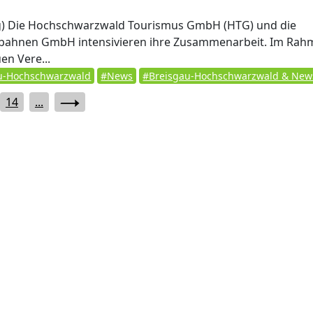
)
Die Hochschwarzwald Tourismus GmbH (HTG) und die
bahnen GmbH intensivieren ihre Zusammenarbeit. Im Ra
en Vere...
u-Hochschwarzwald
#News
#Breisgau-Hochschwarzwald & New
14
...