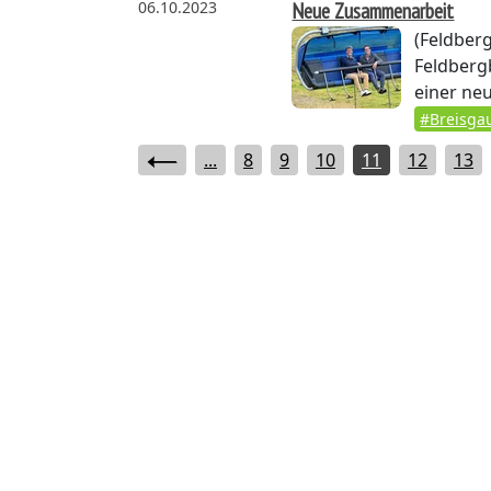
06.10.2023
Neue Zusammenarbeit
(Feldberg
Feldberg
einer neu
#Breisga
...
8
9
10
11
12
13