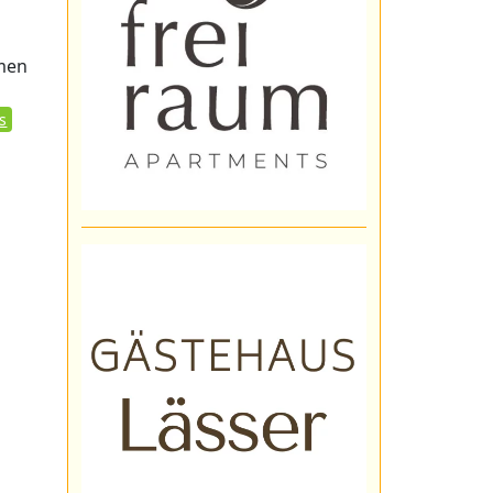
hmen
s