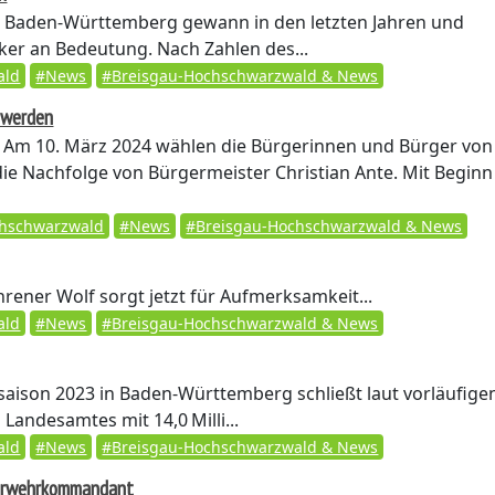
 Baden-Württemberg gewann in den letzten Jahren und
ker an Bedeutung. Nach Zahlen des...
ald
#News
#Breisgau-Hochschwarzwald & News
n werden
Am 10. März 2024 wählen die Bürgerinnen und Bürger von
e Nachfolge von Bürgermeister Christian Ante. Mit Beginn
chschwarzwald
#News
#Breisgau-Hochschwarzwald & News
rener Wolf sorgt jetzt für Aufmerksamkeit...
ald
#News
#Breisgau-Hochschwarzwald & News
ison 2023 in Baden-Württemberg schließt laut vorläufige
 Landesamtes mit 14,0 Milli...
ald
#News
#Breisgau-Hochschwarzwald & News
uerwehrkommandant