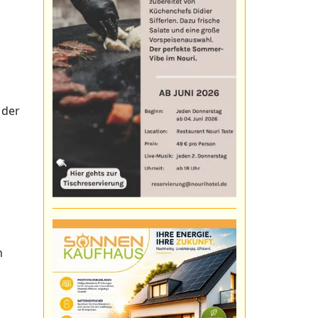
 der
n