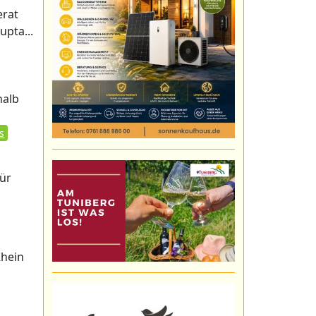
erat
upta...
halb
s
für
Rhein