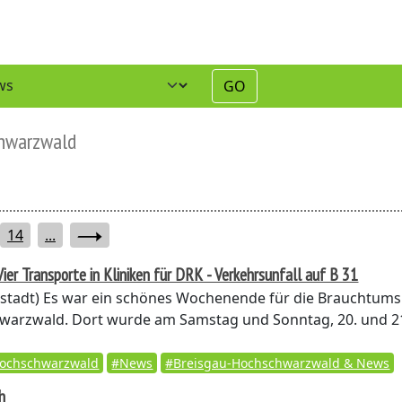
GO
chwarzwald
14
...
-Vier Transporte in Kliniken für DRK - Verkehrsunfall auf B 31
stadt)
Es war ein schönes Wochenende für die Brauchtums
warzwald. Dort wurde am Samstag und Sonntag, 20. und 2
Hochschwarzwald
#News
#Breisgau-Hochschwarzwald & News
h