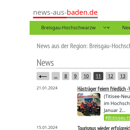
news-aus-
baden.de
News aus der Region: Breisgau-Hochs
News
...
8
9
10
11
12
13
21.01.2024
Hästräger feiern friedlich 
(Titisee-Neu
im Hochsch
Januar 2...
#Breisgau-
15.01.2024
Tourismus wieder erfolgreic