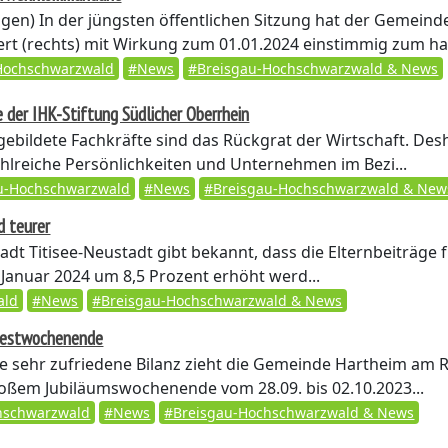
ngen)
In der jüngsten öffentlichen Sitzung hat der Gemeind
ert (rechts) mit Wirkung zum 01.01.2024 einstimmig zum ha
Hochschwarzwald
#News
#Breisgau-Hochschwarzwald & News
e der IHK-Stiftung Südlicher Oberrhein
gebildete Fachkräfte sind das Rückgrat der Wirtschaft. Des
ahlreiche Persönlichkeiten und Unternehmen im Bezi...
u-Hochschwarzwald
#News
#Breisgau-Hochschwarzwald & New
d teurer
adt Titisee-Neustadt gibt bekannt, dass die Elternbeiträge 
Januar 2024 um 8,5 Prozent erhöht werd...
ald
#News
#Breisgau-Hochschwarzwald & News
 Festwochenende
e sehr zufriedene Bilanz zieht die Gemeinde Hartheim am 
oßem Jubiläumswochenende vom 28.09. bis 02.10.2023...
hschwarzwald
#News
#Breisgau-Hochschwarzwald & News