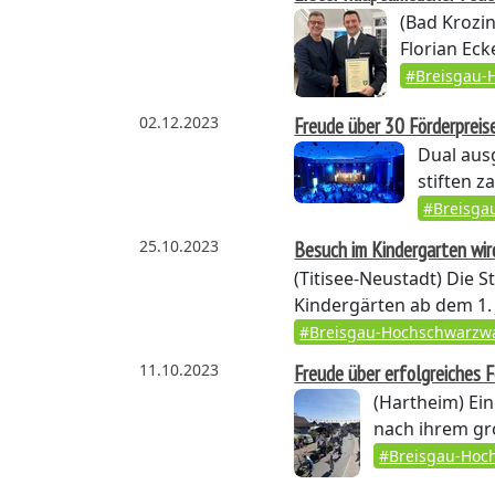
(Bad Krozi
Florian Eck
#Breisgau-
02.12.2023
Freude über 30 Förderpreis
Dual aus
stiften z
#Breisga
25.10.2023
Besuch im Kindergarten wir
(Titisee-Neustadt)
Die St
Kindergärten ab dem 1. 
#Breisgau-Hochschwarzw
11.10.2023
Freude über erfolgreiches
(Hartheim)
Ein
nach ihrem gr
#Breisgau-Hoc