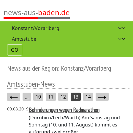
news-aus-
baden.de
GO
News aus der Region: Konstanz/Vorarlberg
Amtsstuben-News
...
10
11
12
13
14
09.08.2019
Behinderungen wegen Radmarathon
(Dornbirn/Lech/Warth)
Am Samstag und
Sonntag (10. und 11. August) kommt es
aufgrund zwei großer