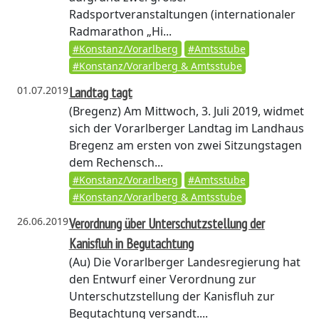
Radsportveranstaltungen (internationaler
Radmarathon „Hi...
#Konstanz/Vorarlberg
#Amtsstube
#Konstanz/Vorarlberg & Amtsstube
01.07.2019
Landtag tagt
(Bregenz)
Am Mittwoch, 3. Juli 2019, widmet
sich der Vorarlberger Landtag im Landhaus
Bregenz am ersten von zwei Sitzungstagen
dem Rechensch...
#Konstanz/Vorarlberg
#Amtsstube
#Konstanz/Vorarlberg & Amtsstube
26.06.2019
Verordnung über Unterschutzstellung der
Kanisfluh in Begutachtung
(Au)
Die Vorarlberger Landesregierung hat
den Entwurf einer Verordnung zur
Unterschutzstellung der Kanisfluh zur
Begutachtung versandt....