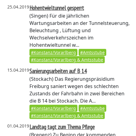
25.04.2019
Hohentwieltunnel gesperrt
(Singen)
Für die jährlichen
Wartungsarbeiten an der Tunnelsteuerung,
Beleuchtung , Lüftung und
Wechselverkehrszeichen im
Hohentwieltunnel w...
#Konstanz/Vorarlberg
#Amtsstube
#Konstanz/Vorarlberg & Amtsstube
15.04.2019
Sanierungsarbeiten auf B 14
(Stockach)
Das Regierungspräsidium
Freiburg saniert wegen des schlechten
Zustands der Fahrbahn in zwei Bereichen
die B 14 bei Stockach. Die A...
#Konstanz/Vorarlberg
#Amtsstube
#Konstanz/Vorarlberg & Amtsstube
01.04.2019
Landtag tagt zum Thema Pflege
(Bregenz)
Zu Beginn der kommenden