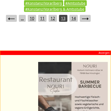
#Konstanz/Vorarlberg
#Amtsstube
#Konstanz/Vorarlberg & Amtsstube
...
10
11
12
13
14
Anzeigen