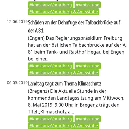
#Konstanz/Vorarlberg
#Amtsstube
#Konstanz/Vorarlberg & Amtsstube
12.06.2019
Schäden an der Dehnfuge der Talbachbrücke auf
der A 81
(Engen)
Das Regierungspräsidium Freiburg
hat an der östlichen Talbachbrücke auf der A
81 beim Tank- und Rasthof Hegau bei Engen
bei einer...
#Konstanz/Vorarlberg
#Amtsstube
#Konstanz/Vorarlberg & Amtsstube
06.05.2019
Landtag tagt zum Thema Klimaschutz
(Bregenz)
Die Aktuelle Stunde in der
kommenden Landtagssitzung am Mittwoch,
8. Mai 2019, 9.00 Uhr, in Bregenz trägt den
Titel „Klimaschutz a...
#Konstanz/Vorarlberg
#Amtsstube
#Konstanz/Vorarlberg & Amtsstube