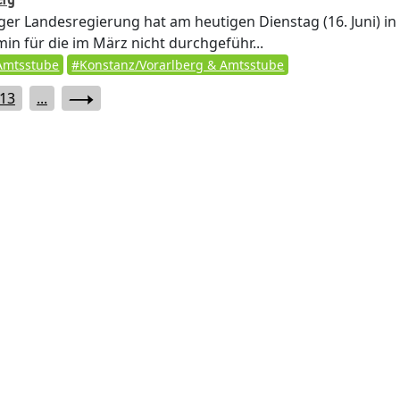
ger Landesregierung hat am heutigen Dienstag (16. Juni) in
n für die im März nicht durchgeführ...
Amtsstube
#Konstanz/Vorarlberg & Amtsstube
13
...