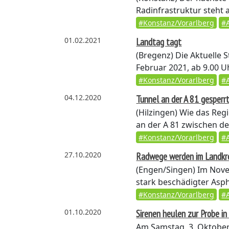
Radinfrastruktur steht 
#Konstanz/Vorarlberg
#
01.02.2021
Landtag tagt
(Bregenz)
Die Aktuelle 
Februar 2021, ab 9.00 U
#Konstanz/Vorarlberg
#
04.12.2020
Tunnel an der A 81 gesperr
(Hilzingen)
Wie das Regi
an der A 81 zwischen de
#Konstanz/Vorarlberg
#
27.10.2020
Radwege werden im Landkre
(Engen/Singen)
Im Nove
stark beschädigter Aspha
#Konstanz/Vorarlberg
#
01.10.2020
Sirenen heulen zur Probe in
Am Samstag, 3. Oktober