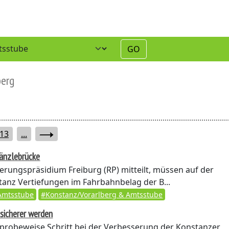
GO
berg
13
...
hänzlebrücke
erungspräsidium Freiburg (RP) mitteilt, müssen auf der
tanz Vertiefungen im Fahrbahnbelag der B...
Amtsstube
#Konstanz/Vorarlberg & Amtsstube
sicherer werden
probeweise Schritt bei der Verbesserung der Konstanzer