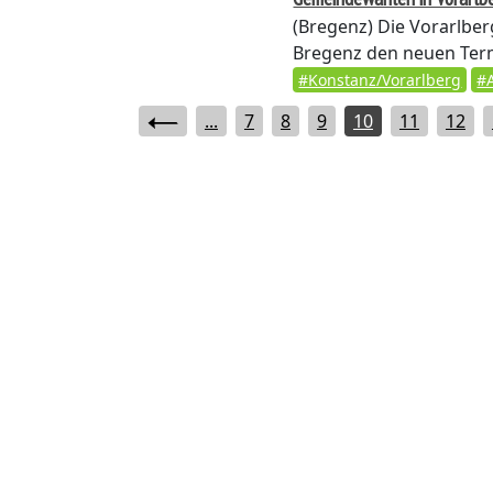
(Bregenz)
Die Vorarlber
Bregenz den neuen Termi
#Konstanz/Vorarlberg
#
...
7
8
9
10
11
12