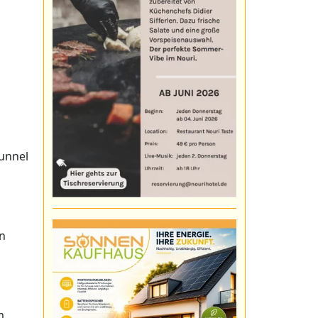
tunnel
en
m