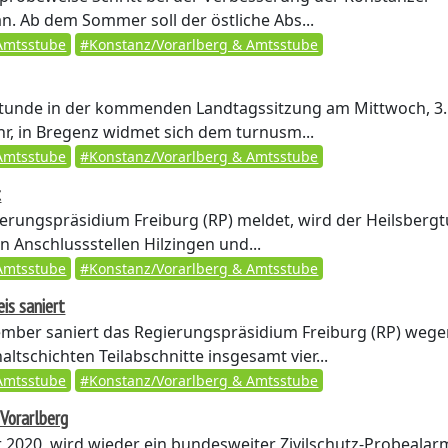
an. Ab dem Sommer soll der östliche Abs...
Amtsstube
#Konstanz/Vorarlberg & Amtsstube
Stunde in der kommenden Landtagssitzung am Mittwoch, 3.
hr, in Bregenz widmet sich dem turnusm...
Amtsstube
#Konstanz/Vorarlberg & Amtsstube
t
erungspräsidium Freiburg (RP) meldet, wird der Heilsberg
n Anschlussstellen Hilzingen und...
Amtsstube
#Konstanz/Vorarlberg & Amtsstube
is saniert
mber saniert das Regierungspräsidium Freiburg (RP) weg
ltschichten Teilabschnitte insgesamt vier...
Amtsstube
#Konstanz/Vorarlberg & Amtsstube
 Vorarlberg
 2020, wird wieder ein bundesweiter Zivilschutz-Probealar