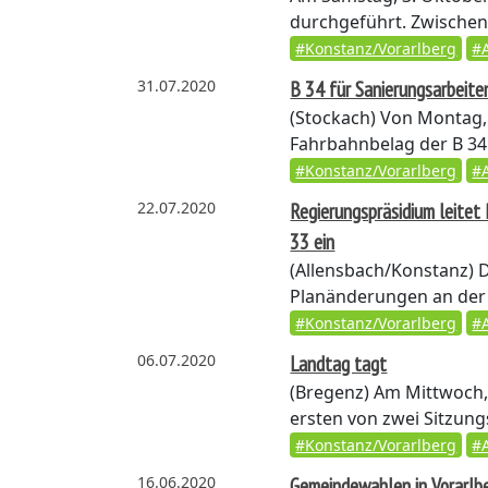
durchgeführt. Zwischen 
#Konstanz/Vorarlberg
#
31.07.2020
B 34 für Sanierungsarbeite
(Stockach)
Von Montag, 
Fahrbahnbelag der B 34
#Konstanz/Vorarlberg
#
22.07.2020
Regierungspräsidium leitet
33 ein
(Allensbach/Konstanz)
D
Planänderungen an der 
#Konstanz/Vorarlberg
#
06.07.2020
Landtag tagt
(Bregenz)
Am Mittwoch, 
ersten von zwei Sitzun
#Konstanz/Vorarlberg
#
16.06.2020
Gemeindewahlen in Vorarlb