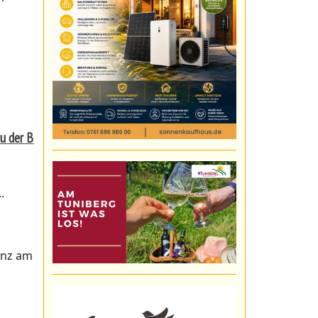
u der B
.
enz am