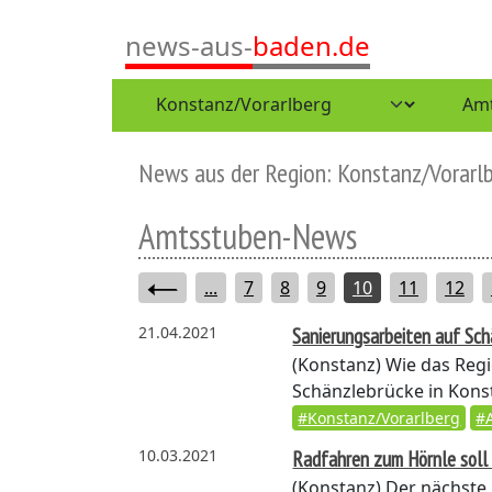
news-aus-
baden.de
News aus der Region: Konstanz/Vorarl
Amtsstuben-News
...
7
8
9
10
11
12
21.04.2021
Sanierungsarbeiten auf Sc
(Konstanz)
Wie das Regi
Schänzlebrücke in Kons
#Konstanz/Vorarlberg
#
10.03.2021
Radfahren zum Hörnle soll 
(Konstanz)
Der nächste 