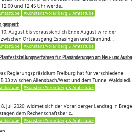
12:00 und 12:45 Uhr werde...
Amtsstube
#Konstanz/Vorarlberg & Amtsstube
n gesperrt
10. August bis voraussichtlich Ende August wird der
 zwischen Ortsausgang Espasingen und Einmünd...
Amtsstube
#Konstanz/Vorarlberg & Amtsstube
 Planfeststellungsverfahren für Planänderungen am Neu- und Ausba
as Regierungspräsidium Freiburg hat für verschiedene
B 33 zwischen Allensbach/West und dem Tunnel Waldsiedl..
Amtsstube
#Konstanz/Vorarlberg & Amtsstube
8. Juli 2020, widmet sich der Vorarlberger Landtag in Breg
gstagen dem Rechenschaftsberic...
Amtsstube
#Konstanz/Vorarlberg & Amtsstube
erg