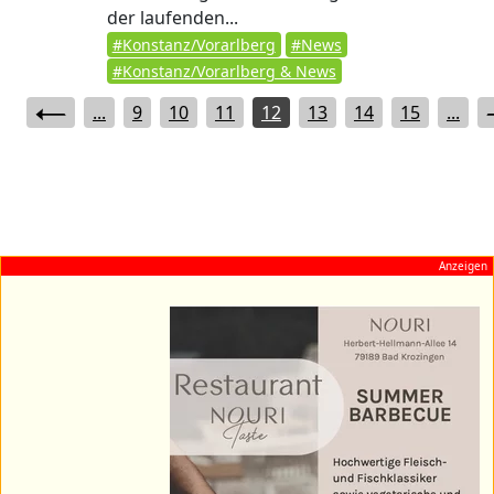
der laufenden...
#Konstanz/Vorarlberg
#News
#Konstanz/Vorarlberg & News
...
9
10
11
12
13
14
15
...
Anzeigen