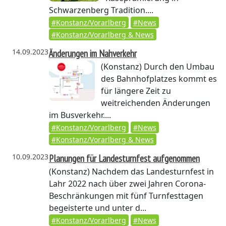
Schwarzenberg Tradition....
#Konstanz/Vorarlberg
#News
#Konstanz/Vorarlberg & News
14.09.2023
Änderungen im Nahverkehr
(Konstanz)
Durch den Umbau
des Bahnhofplatzes kommt es
für längere Zeit zu
weitreichenden Änderungen
im Busverkehr....
#Konstanz/Vorarlberg
#News
#Konstanz/Vorarlberg & News
10.09.2023
Planungen für Landesturnfest aufgenommen
(Konstanz)
Nachdem das Landesturnfest in
Lahr 2022 nach über zwei Jahren Corona-
Beschränkungen mit fünf Turnfesttagen
begeisterte und unter d...
#Konstanz/Vorarlberg
#News