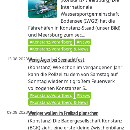
(Konstanz/Meersburg)
Die
Internationale
Wassersportgemeinschaft
Bodensee (IWGB) hat die
Fährehäfen in Konstanz-Staad (unser Bild)
und Meersburg zum sec...
#Konstanz/Vorarlberg
#News
#Konstanz/Vorarlberg & News
13.08.2023
Wenig Ärger bei Seenachtfest
(Konstanz)
Wie schon im vergangenen Jahr
kann die Polizei zu dem von Samstag auf
Sonntag wieder mit großem Feuerwerk
vollzogenen Konstanzer S...
#Konstanz/Vorarlberg
#News
#Konstanz/Vorarlberg & News
09.08.2023
Weniger wollen im Freibad planschen
(Konstanz)
Die Bädergesellschaft Konstanz
(BGK) zieht eine erste kleine Zwischenbilanz