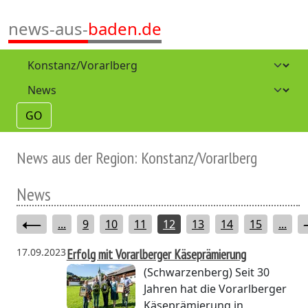
news-aus-
baden.de
GO
News aus der Region: Konstanz/Vorarlberg
News
...
9
10
11
12
13
14
15
...
17.09.2023
Erfolg mit Vorarlberger Käseprämierung
(Schwarzenberg)
Seit 30
Jahren hat die Vorarlberger
Käseprämierung in