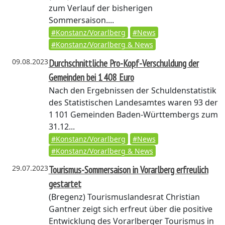
zum Verlauf der bisherigen
Sommersaison....
#Konstanz/Vorarlberg
#News
#Konstanz/Vorarlberg & News
09.08.2023
Durchschnittliche Pro-Kopf-Verschuldung der
Gemeinden bei 1 408 Euro
Nach den Ergebnissen der Schuldenstatistik
des Statistischen Landesamtes waren 93 der
1 101 Gemeinden Baden-Württembergs zum
31.12...
#Konstanz/Vorarlberg
#News
#Konstanz/Vorarlberg & News
29.07.2023
Tourismus-Sommersaison in Vorarlberg erfreulich
gestartet
(Bregenz)
Tourismuslandesrat Christian
Gantner zeigt sich erfreut über die positive
Entwicklung des Vorarlberger Tourismus in