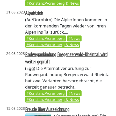
#Konstanz/Vorarlberg & News
31.08.2023
Alpabtrieb
(Au/Dornbirn)
Die ÄlplerInnen kommen in
den kommenden Tagen wieder von ihren
Alpen ins Tal zurück....
#Konstanz/Vorarlberg
#News
#Konstanz/Vorarlberg & News
24.08.2023
Radweganbindung Bregenzerwald-Rheintal wird
weiter geprüft
(Egg)
Die Alternativenprüfung zur
Radweganbindung Bregenzerwald-Rheintal
hat zwei Varianten hervorgebracht, die
derzeit genauer betracht...
#Konstanz/Vorarlberg
#News
#Konstanz/Vorarlberg & News
15.08.2023
Freude über Auszeichnung