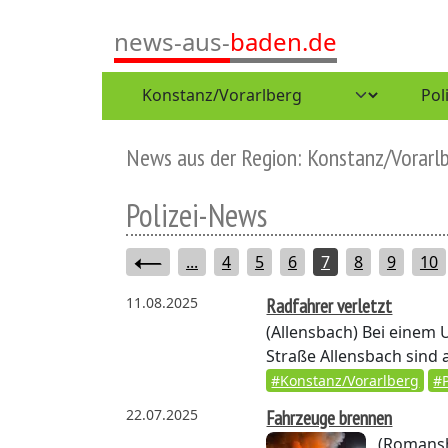
news-aus-
baden.de
News aus der Region: Konstanz/Vorarl
Polizei-News
...
4
5
6
7
8
9
10
11.08.2025
Radfahrer verletzt
(Allensbach)
Bei einem U
Straße Allensbach sin
#Konstanz/Vorarlberg
#P
22.07.2025
Fahrzeuge brennen
(Romans