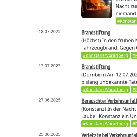
Nacht zu
niemand. 
#Konstan
18.07.2025
Brandstiftung
(Höchst)
In den frühen 
Fahrzeugbrand. Gegen 0
#Konstanz/Vorarlberg
#P
12.07.2025
Brandstiftung
(Dornbirn)
Am 12.07.202
bislang unbekannte Täte
#Konstanz/Vorarlberg
#P
27.06.2025
Berauschter Verkehrsunfal
(Konstanz)
In der Nacht 
Laube" Konstanz ein Unf
#Konstanz/Vorarlberg
#P
25.06.2025
Verletzte bei Verkehrsunfal