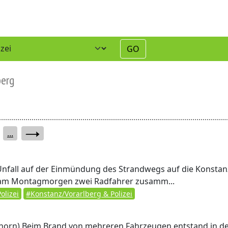
GO
berg
...
nfall auf der Einmündung des Strandwegs auf die Konstan
d am Montagmorgen zwei Radfahrer zusamm...
olizei
#Konstanz/Vorarlberg & Polizei
horn)
Beim Brand von mehreren Fahrzeugen entstand in d