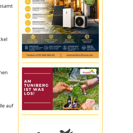
gesamt
ckel
chen
le auf