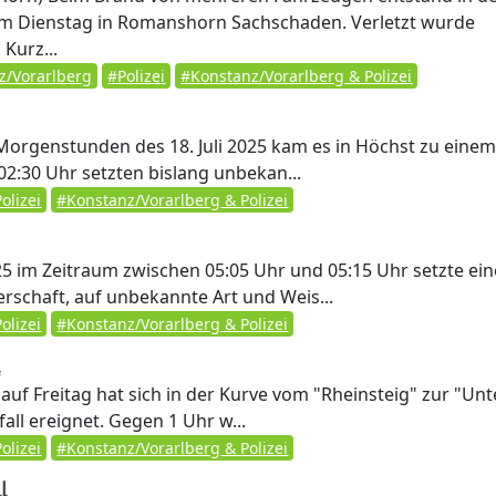
m Dienstag in Romanshorn Sachschaden. Verletzt wurde
Kurz...
z/Vorarlberg
#Polizei
#Konstanz/Vorarlberg & Polizei
Morgenstunden des 18. Juli 2025 kam es in Höchst zu eine
2:30 Uhr setzten bislang unbekan...
olizei
#Konstanz/Vorarlberg & Polizei
5 im Zeitraum zwischen 05:05 Uhr und 05:15 Uhr setzte ein
rschaft, auf unbekannte Art und Weis...
olizei
#Konstanz/Vorarlberg & Polizei
l
auf Freitag hat sich in der Kurve vom "Rheinsteig" zur "Unt
all ereignet. Gegen 1 Uhr w...
olizei
#Konstanz/Vorarlberg & Polizei
l