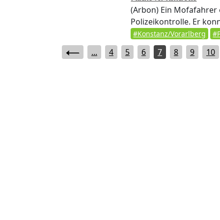
(Arbon)
Ein Mofafahrer 
Polizeikontrolle. Er ko
#Konstanz/Vorarlberg
#P
...
4
5
6
7
8
9
10