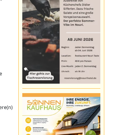
m
e
ere(n)