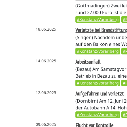
(Gottmadingen)
Zwei le
rund 27.000 Euro ist die 
#Konstanz/Vorarlberg
#P
18.06.2025
Verletzte bei Brandstiftun
(Singen)
Nachdem unbeka
auf den Balkon eines W
#Konstanz/Vorarlberg
#P
14.06.2025
Arbeitsunfall
(Bezau)
Am Samstagvormi
Betrieb in Bezau zu ein
#Konstanz/Vorarlberg
#P
12.06.2025
Aufgefahren und verletzt
(Dornbirn)
Am 12. Juni 
der Autobahn A 14, Höhe
#Konstanz/Vorarlberg
#P
09.06.2025
Flucht vor Kontrolle