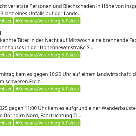
icht verletzte Personen und Blechschaden in Höhe von ins
Bilanz eines Unfalls auf der Lande...
olizei
#Konstanz/Vorarlberg & Polizei
g
nnte Täter in der Nacht auf Mittwoch eine brennende Fa
ohnhauses in der Hohenhewenstraße S...
olizei
#Konstanz/Vorarlberg & Polizei
ttag kam es gegen 10:29 Uhr auf einem landwirtschaftli
em schweren Freiz...
olizei
#Konstanz/Vorarlberg & Polizei
2025 gegen 11:00 Uhr kam es aufgrund einer Wanderbaustel
 Dornbirn Nord, Fahrtrichtung Ti...
olizei
#Konstanz/Vorarlberg & Polizei