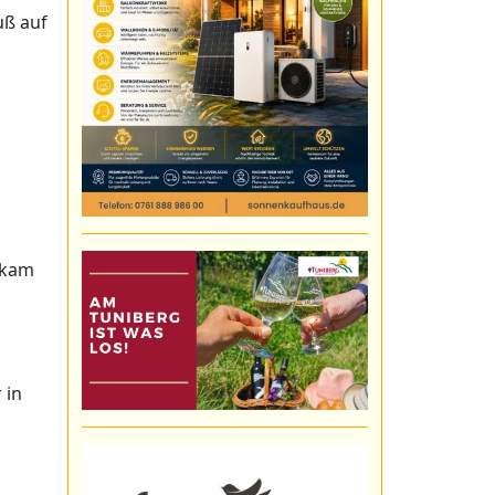
uß auf
 kam
 in