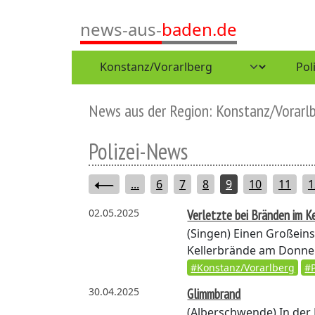
news-aus-
baden.de
News aus der Region: Konstanz/Vorarl
Polizei-News
...
6
7
8
9
10
11
1
02.05.2025
Verletzte bei Bränden im Ke
(Singen)
Einen Großeins
Kellerbrände am Donner
#Konstanz/Vorarlberg
#P
30.04.2025
Glimmbrand
(Alberschwende)
In der