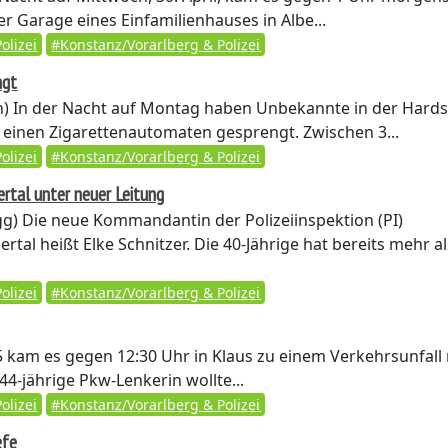
 Garage eines Einfamilienhauses in Albe...
olizei
#Konstanz/Vorarlberg & Polizei
ngt
n)
In der Nacht auf Montag haben Unbekannte in der Hard
 einen Zigarettenautomaten gesprengt. Zwischen 3...
olizei
#Konstanz/Vorarlberg & Polizei
ertal unter neuer Leitung
gg)
Die neue Kommandantin der Polizeiinspektion (PI)
ertal heißt Elke Schnitzer. Die 40-Jährige hat bereits mehr al
olizei
#Konstanz/Vorarlberg & Polizei
5 kam es gegen 12:30 Uhr in Klaus zu einem Verkehrsunfall
4-jährige Pkw-Lenkerin wollte...
olizei
#Konstanz/Vorarlberg & Polizei
efe