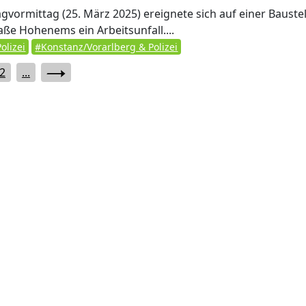
vormittag (25. März 2025) ereignete sich auf einer Baustel
aße Hohenems ein Arbeitsunfall....
olizei
#Konstanz/Vorarlberg & Polizei
2
...