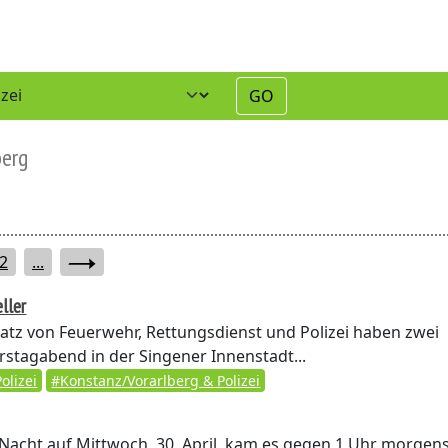
GO
berg
2
...
ller
atz von Feuerwehr, Rettungsdienst und Polizei haben zwei
stagabend in der Singener Innenstadt...
olizei
#Konstanz/Vorarlberg & Polizei
 Nacht auf Mittwoch, 30. April, kam es gegen 1 Uhr morgen