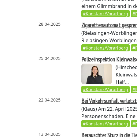
einem Glimmbrand in der
#Konstanz/Vorarlberg
#P
28.04.2025
Zigarettenautomat gespre
(Rielasingen-Worblinge
Rielasingen-Worblingen
#Konstanz/Vorarlberg
#P
25.04.2025
Polizeiinspektion Kleinwals
(Hirsche
Kleinwals
Hälf...
#Konstanz/Vorarlberg
#P
22.04.2025
Bei Verkehrsunfall verletzt
(Klaus)
Am 22. April 202
Personenschaden. Eine 4
#Konstanz/Vorarlberg
#P
13.04.2025
Berauschter Sturz in die Ti