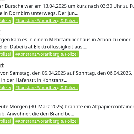
ger Bursche war am 13.04.2025 um kurz nach 03:30 Uhr zu F
 in Dornbirn unterwegs. Der jun...
olizei
#Konstanz/Vorarlberg & Polizei
r
en kam es in einem Mehrfamilienhaus in Arbon zu einer
er. Dabei trat Elektroflüssigkeit aus,...
olizei
#Konstanz/Vorarlberg & Polizei
ert
 von Samstag, den 05.04.2025 auf Sonntag, den 06.04.2025,
t in der Hafenstr. in Konstanz...
olizei
#Konstanz/Vorarlberg & Polizei
ute Morgen (30. März 2025) brannte ein Altpapiercontainer
b. Anwohner, die den Brand be...
olizei
#Konstanz/Vorarlberg & Polizei