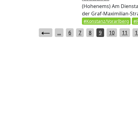
(Hohenems)
Am Dienstag
der Graf-Maximilian-Str
#Konstanz/Vorarlberg
#P
...
6
7
8
9
10
11
1