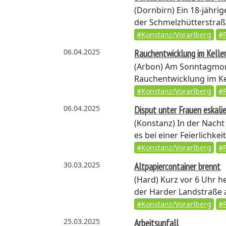
(Dornbirn)
Ein 18-jähri
der Schmelzhütterstraße
#Konstanz/Vorarlberg
#P
06.04.2025
Rauchentwicklung im Kelle
(Arbon)
Am Sonntagmorg
Rauchentwicklung im Kell
#Konstanz/Vorarlberg
#P
06.04.2025
Disput unter Frauen eskali
(Konstanz)
In der Nacht
es bei einer Feierlichkei
#Konstanz/Vorarlberg
#P
30.03.2025
Altpapiercontainer brennt
(Hard)
Kurz vor 6 Uhr he
der Harder Landstraße a
#Konstanz/Vorarlberg
#P
25.03.2025
Arbeitsunfall