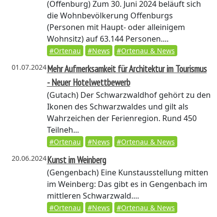
(Offenburg)
Zum 30. Juni 2024 beläuft sich
die Wohnbevölkerung Offenburgs
(Personen mit Haupt- oder alleinigem
Wohnsitz) auf 63.144 Personen....
#Ortenau
#News
#Ortenau & News
01.07.2024
Mehr Aufmerksamkeit für Architektur im Tourismus
- Neuer Hotelwettbewerb
(Gutach)
Der Schwarzwaldhof gehört zu den
Ikonen des Schwarzwaldes und gilt als
Wahrzeichen der Ferienregion. Rund 450
Teilneh...
#Ortenau
#News
#Ortenau & News
20.06.2024
Kunst im Weinberg
(Gengenbach)
Eine Kunstausstellung mitten
im Weinberg: Das gibt es in Gengenbach im
mittleren Schwarzwald....
#Ortenau
#News
#Ortenau & News