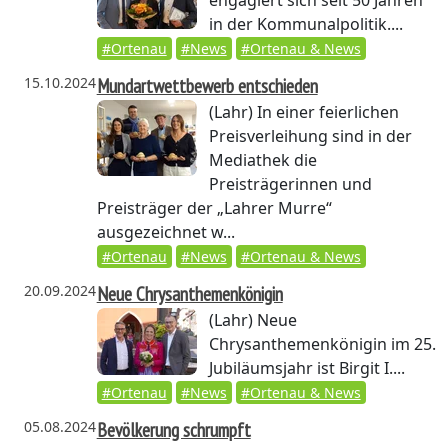
engagiert sich seit 50 Jahren
in der Kommunalpolitik....
#Ortenau
#News
#Ortenau & News
15.10.2024
Mundartwettbewerb entschieden
(Lahr)
In einer feierlichen
Preisverleihung sind in der
Mediathek die
Preisträgerinnen und
Preisträger der „Lahrer Murre“
ausgezeichnet w...
#Ortenau
#News
#Ortenau & News
20.09.2024
Neue Chrysanthemenkönigin
(Lahr)
Neue
Chrysanthemenkönigin im 25.
Jubiläumsjahr ist Birgit I....
#Ortenau
#News
#Ortenau & News
05.08.2024
Bevölkerung schrumpft