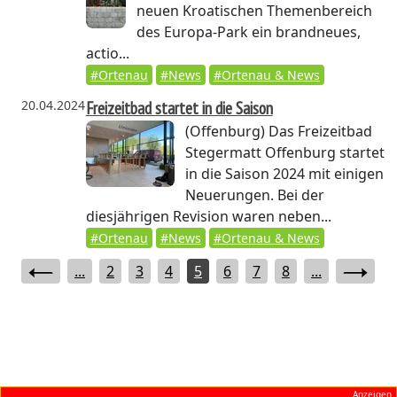
neuen Kroatischen Themenbereich
des Europa-Park ein brandneues,
actio...
#Ortenau
#News
#Ortenau & News
20.04.2024
Freizeitbad startet in die Saison
(Offenburg)
Das Freizeitbad
Stegermatt Offenburg startet
in die Saison 2024 mit einigen
Neuerungen. Bei der
diesjährigen Revision waren neben...
#Ortenau
#News
#Ortenau & News
...
2
3
4
5
6
7
8
...
Anzeigen