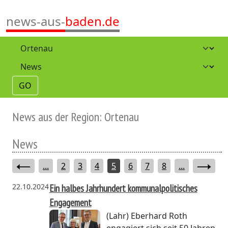
news-aus-
baden.de
GO
News aus der Region: Ortenau
News
...
2
3
4
5
6
7
8
...
22.10.2024
Ein halbes Jahrhundert kommunalpolitisches
Engagement
(Lahr)
Eberhard Roth