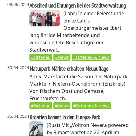
08.06.2024
Abschied und Ehrungen bei der Stadtverwaltung
(Lahr)
In einer Feierstunde
ehrte Lahrs
Oberbürgermeister Ibert
langjährige Mitarbeitende und
verabschiedete Beschäftigte der
Stadtverwal...
#Ortenau
#News
#Ortenau & News
30.04.2024
Naturpark-Märkte erhalten Neuauflage
Am 5. Mai startet die Saison der Naturpark-
Märkte in Niefern-Öschelbronn (Enzkreis).
Von frischem Obst und Gemüse,
Fruchtaufstrich...
#Ortenau
#News
#Ortenau & News
25.04.2024
Kroatien kommt in den Europa-Park
(Rust)
Mit „Voltron Nevera powered
by Rimac“ wartet ab 26. April im