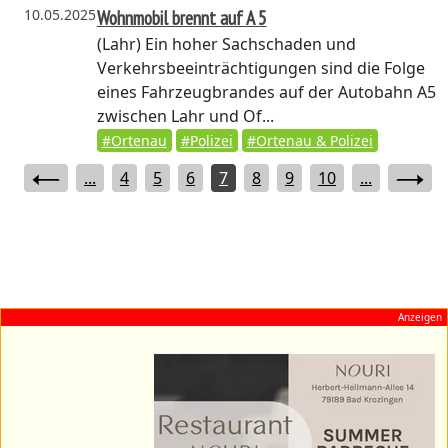
10.05.2025
Wohnmobil brennt auf A 5
(Lahr)
Ein hoher Sachschaden und
Verkehrsbeeinträchtigungen sind die Folge
eines Fahrzeugbrandes auf der Autobahn A5
zwischen Lahr und Of...
#Ortenau
#Polizei
#Ortenau & Polizei
...
4
5
6
7
8
9
10
...
Anzeigen