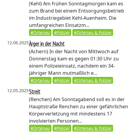
(Kehl)
Am frühen Sonntagmorgen kam es
zum Brand bei einem Entsorgungsbetrieb
im Industriegebiet Kehl-Auenheim. Die
umfangreichen Einsatzm...
#Ortenau
#Polizei
#Ortenau & Polizei
12.06.2025
Ärger in der Nacht
(Achern)
In der Nacht von Mittwoch auf
Donnerstag kam es gegen 01:30 Uhr zu
einem Polizeieinsatz, nachdem ein 34-
jähriger Mann mutmaßlich e...
#Ortenau
#Polizei
#Ortenau & Polizei
12.05.2025
Streit
(Renchen)
Am Sonntagabend soll es in der
Hauptstraße Renchen zu einer gefährlichen
Körperverletzung mit mindestens 17
involvierten Personen...
#Ortenau
#Polizei
#Ortenau & Polizei