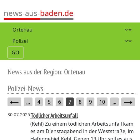
news-aus-
baden.de
GO
News aus der Region: Ortenau
Polizei-News
...
4
5
6
7
8
9
10
...
30.07.2025
Tödlicher Arbeitsunfall
(Kehl)
Zu einem tödlichen Arbeitsunfall kam
es am Dienstagabend in der Weststraße, im
Hafengebiet Kehl. Gegen 19 Uhr soll es aus