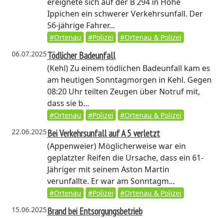
ereignete sich auf der B 294 in Höhe
Ippichen ein schwerer Verkehrsunfall. Der
56-jährige Fahrer...
#Ortenau
#Polizei
#Ortenau & Polizei
06.07.2025
Tödlicher Badeunfall
(Kehl)
Zu einem tödlichen Badeunfall kam es
am heutigen Sonntagmorgen in Kehl. Gegen
08:20 Uhr teilten Zeugen über Notruf mit,
dass sie b...
#Ortenau
#Polizei
#Ortenau & Polizei
22.06.2025
Bei Verkehrsunfall auf A 5 verletzt
(Appenweier)
Möglicherweise war ein
geplatzter Reifen die Ursache, dass ein 61-
Jähriger mit seinem Aston Martin
verunfallte. Er war am Sonntagm...
#Ortenau
#Polizei
#Ortenau & Polizei
15.06.2025
Brand bei Entsorgungsbetrieb