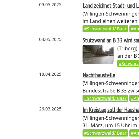
09.05.2025
Land zeichnet Stadt- und L
(Villingen-Schwenninge
im Land einen weiteren 
#Schwarzwald/ Baar
#Am
03.05.2025
Stützwand an B 33 wird sa
(Triberg)
an der B 
#Schwarz
18.04.2025
Nachtbaustelle
(Villingen-Schwenninge
Bundesstraße B 33 zwisc
#Schwarzwald/ Baar
#Am
26.03.2025
Im Kreistag soll der Haush
(Villingen-Schwenninge
31. März, um 15 Uhr im 
#Schwarzwald/ Baar
#Am