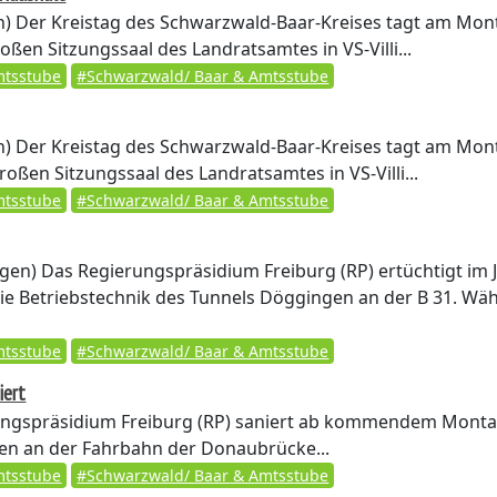
n)
Der Kreistag des Schwarzwald-Baar-Kreises tagt am Mon
roßen Sitzungssaal des Landratsamtes in VS-Villi...
tsstube
#Schwarzwald/ Baar & Amtsstube
n)
Der Kreistag des Schwarzwald-Baar-Kreises tagt am Mon
oßen Sitzungssaal des Landratsamtes in VS-Villi...
tsstube
#Schwarzwald/ Baar & Amtsstube
ngen)
Das Regierungspräsidium Freiburg (RP) ertüchtigt im 
 die Betriebstechnik des Tunnels Döggingen an der B 31. Wä
tsstube
#Schwarzwald/ Baar & Amtsstube
iert
ngspräsidium Freiburg (RP) saniert ab kommendem Montag
len an der Fahrbahn der Donaubrücke...
tsstube
#Schwarzwald/ Baar & Amtsstube