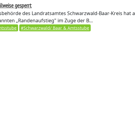
ilweise gesperrt
sbehörde des Landratsamtes Schwarzwald-Baar-Kreis hat 
annten „Randenaufstieg" im Zuge der B...
tsstube
#Schwarzwald/ Baar & Amtsstube