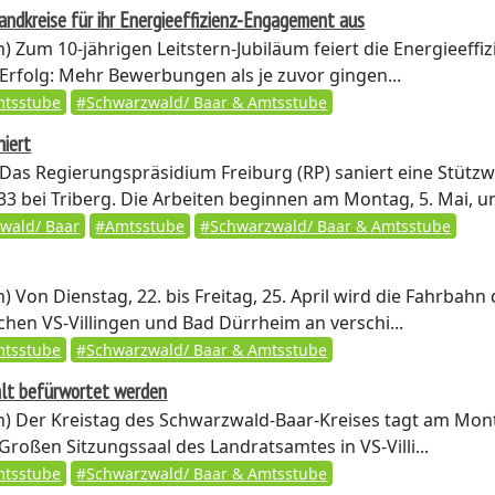
andkreise für ihr Energieeffizienz-Engagement aus
n)
Zum 10-jährigen Leitstern-Jubiläum feiert die Energieeffiz
Erfolg: Mehr Bewerbungen als je zuvor gingen...
tsstube
#Schwarzwald/ Baar & Amtsstube
niert
Das Regierungspräsidium Freiburg (RP) saniert eine Stütz
33 bei Triberg. Die Arbeiten beginnen am Montag, 5. Mai, un
wald/ Baar
#Amtsstube
#Schwarzwald/ Baar & Amtsstube
n)
Von Dienstag, 22. bis Freitag, 25. April wird die Fahrbahn
hen VS-Villingen und Bad Dürrheim an verschi...
tsstube
#Schwarzwald/ Baar & Amtsstube
alt befürwortet werden
n)
Der Kreistag des Schwarzwald-Baar-Kreises tagt am Mon
Großen Sitzungssaal des Landratsamtes in VS-Villi...
tsstube
#Schwarzwald/ Baar & Amtsstube