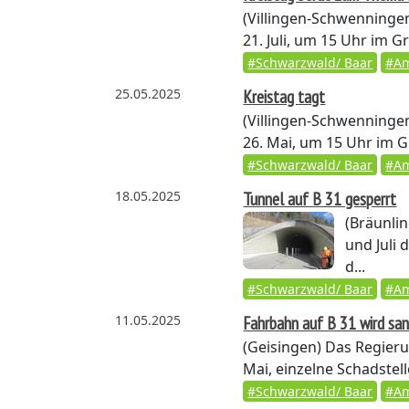
(Villingen-Schwenninge
21. Juli, um 15 Uhr im G
#Schwarzwald/ Baar
#Am
25.05.2025
Kreistag tagt
(Villingen-Schwenninge
26. Mai, um 15 Uhr im Gr
#Schwarzwald/ Baar
#Am
18.05.2025
Tunnel auf B 31 gesperrt
(Bräunli
und Juli
d...
#Schwarzwald/ Baar
#Am
11.05.2025
Fahrbahn auf B 31 wird san
(Geisingen)
Das Regieru
Mai, einzelne Schadstel
#Schwarzwald/ Baar
#Am