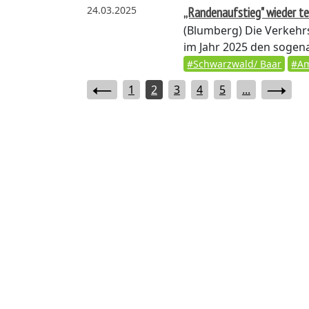
24.03.2025
„Randenaufstieg" wieder te
(Blumberg)
Die Verkehr
im Jahr 2025 den sogen
#Schwarzwald/ Baar
#Am
1
2
3
4
5
...