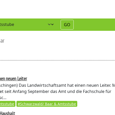
GO
ar
nen neuen Leiter
chingen)
Das Landwirtschaftsamt hat einen neuen Leiter. 
tet seit Anfang September das Amt und die Fachschule für
c...
tsstube
#Schwarzwald/ Baar & Amtsstube
 Haushalt