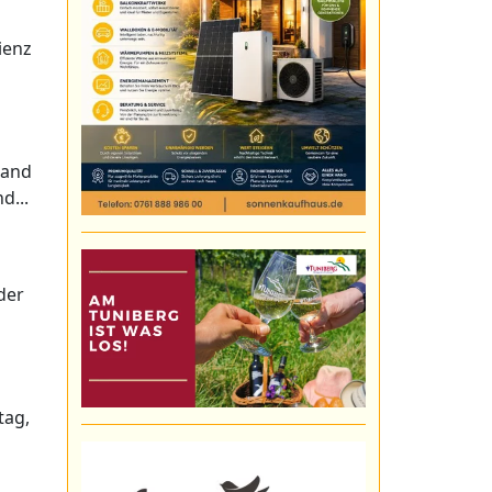
ienz
wand
d...
 der
tag,