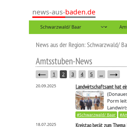
news-aus-
baden.de
News aus der Region: Schwarzwald/ Ba
Amtsstuben-News
1
2
3
4
5
...
20.09.2025
Landwirtschaftsamt hat ei
(Donaues
Porm lei
Landwirts
#Schwarzwald/ Baar
#Am
18.07.2025
Kreistag berät zum Thema