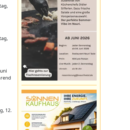
tag,
tag,
Juni
hrend
, 12.