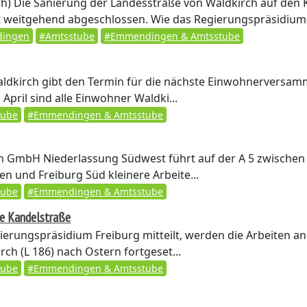
ch)
Die Sanierung der Landesstraße von Waldkirch auf den 
st weitgehend abgeschlossen. Wie das Regierungspräsidium F
ingen
#Amtsstube
#Emmendingen & Amtsstube
aldkirch gibt den Termin für die nächste Einwohnerversa
 April sind alle Einwohner Waldki...
tube
#Emmendingen & Amtsstube
 GmbH Niederlassung Südwest führt auf der A 5 zwischen
en und Freiburg Süd kleinere Arbeite...
tube
#Emmendingen & Amtsstube
ie Kandelstraße
erungspräsidium Freiburg mitteilt, werden die Arbeiten an
ch (L 186) nach Ostern fortgeset...
tube
#Emmendingen & Amtsstube