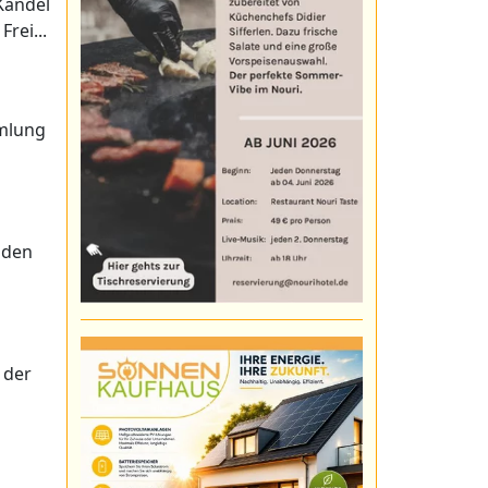
Kandel
rei...
mmlung
 den
 der