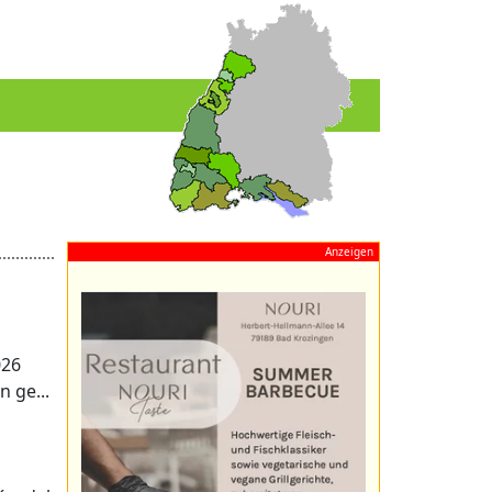
Anzeigen
026
 ge...