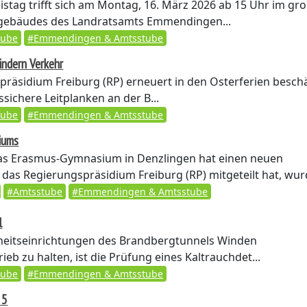
istag trifft sich am Montag, 16. März 2026 ab 15 Uhr im gr
tgebäudes des Landratsamts Emmendingen...
tube
#Emmendingen & Amtsstube
indern Verkehr
räsidium Freiburg (RP) erneuert in den Osterferien besch
sichere Leitplanken an der B...
tube
#Emmendingen & Amtsstube
iums
s Erasmus-Gymnasium in Denzlingen hat einen neuen
e das Regierungspräsidium Freiburg (RP) mitgeteilt hat, wurd
#Amtsstube
#Emmendingen & Amtsstube
l
heitseinrichtungen des Brandbergtunnels Winden
b zu halten, ist die Prüfung eines Kaltrauchdet...
tube
#Emmendingen & Amtsstube
 5