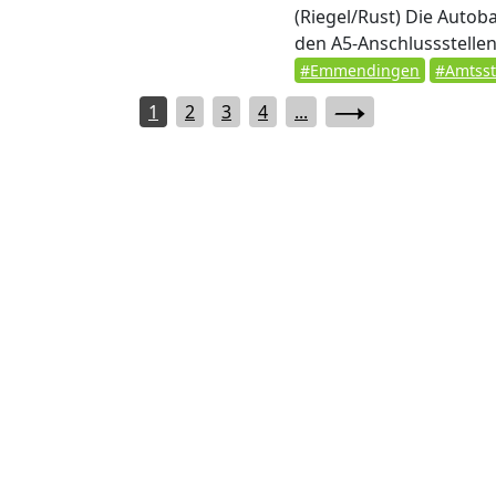
(Riegel/Rust)
Die Autoba
den A5-Anschlussstellen 
#Emmendingen
#Amtss
1
2
3
4
...