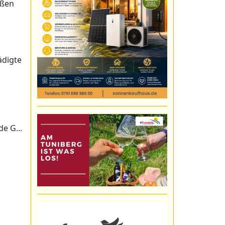
oßen
ädigte
e G...