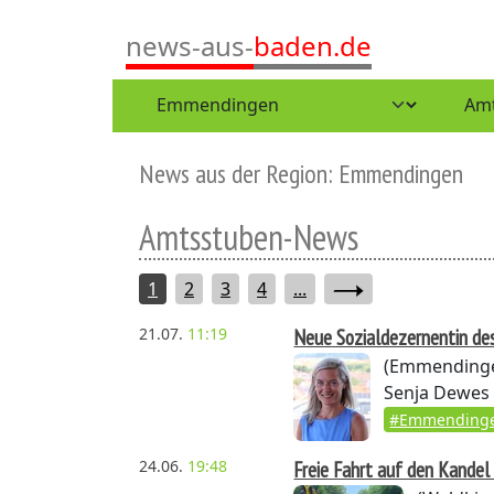
news-aus-
baden.de
News aus der Region: Emmendingen
Amtsstuben-News
1
2
3
4
...
21.07.
11:19
Neue Sozialdezernentin de
(Emmending
Senja Dewes 
#Emmending
24.06.
19:48
Freie Fahrt auf den Kandel