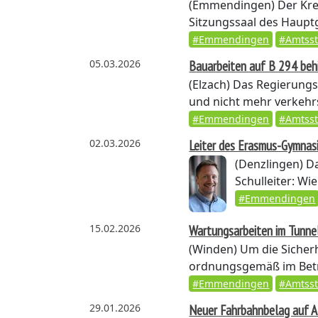
(Emmendingen)
Der Kre
Sitzungssaal des Haup
#Emmendingen
#Amtss
05.03.2026
Bauarbeiten auf B 294 beh
(Elzach)
Das Regierungsp
und nicht mehr verkehrs
#Emmendingen
#Amtss
02.03.2026
Leiter des Erasmus-Gymnas
(Denzlingen)
Da
Schulleiter: Wi
#Emmendingen
15.02.2026
Wartungsarbeiten im Tunne
(Winden)
Um die Sicher
ordnungsgemäß im Betrie
#Emmendingen
#Amtss
29.01.2026
Neuer Fahrbahnbelag auf A