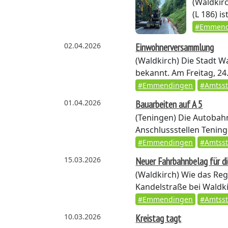
(Waldkir
(L 186) i
#Emmend
02.04.2026
Einwohnerversammlung
(Waldkirch)
Die Stadt W
bekannt. Am Freitag, 24.
#Emmendingen
#Amtss
01.04.2026
Bauarbeiten auf A 5
(Teningen)
Die Autobahn
Anschlussstellen Tening
#Emmendingen
#Amtss
15.03.2026
Neuer Fahrbahnbelag für d
(Waldkirch)
Wie das Regi
Kandelstraße bei Waldkir
#Emmendingen
#Amtss
10.03.2026
Kreistag tagt