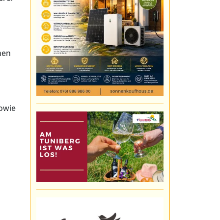
hen
sowie