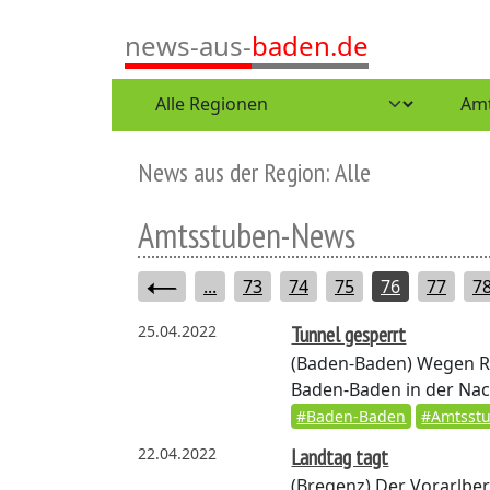
news-aus-
baden.de
News aus der Region: Alle
Amtsstuben-News
...
73
74
75
76
77
7
25.04.2022
Tunnel gesperrt
(Baden-Baden)
Wegen Re
Baden-Baden in der Nacht
#Baden-Baden
#Amtsst
22.04.2022
Landtag tagt
(Bregenz)
Der Vorarlberg