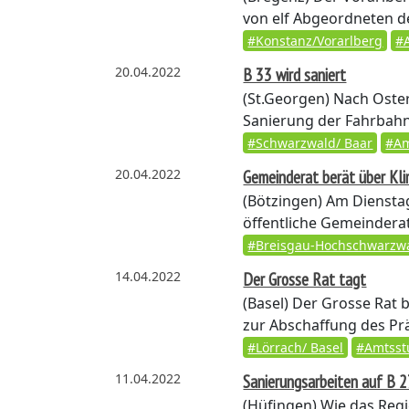
von elf Abgeordneten d
#Konstanz/Vorarlberg
#
20.04.2022
B 33 wird saniert
(St.Georgen)
Nach Oster
Sanierung der Fahrbahnd
#Schwarzwald/ Baar
#Am
20.04.2022
Gemeinderat berät über Kli
(Bötzingen)
Am Dienstag,
öffentliche Gemeinderat
#Breisgau-Hochschwarzw
14.04.2022
Der Grosse Rat tagt
(Basel)
Der Grosse Rat be
zur Abschaffung des Pr
#Lörrach/ Basel
#Amtsst
11.04.2022
Sanierungsarbeiten auf B 
(Hüfingen)
Wie das Regie