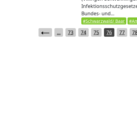
Infektionsschutzgesetz
Bundes- und...
#Schwarzwald/ Baar
#Am
...
73
74
75
76
77
7