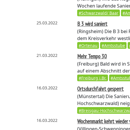
Wochen laufende Sanieru
#Schwarzwald/ Baar
#Am
25.03.2022
B 3 wird saniert
(Ringsheim)
Die B 3 bei
dem Kreisverkehr westli
#Ortenau
#Amtsstube
21.03.2022
Mehr Tempo 30
(Freiburg)
Bald wird in 
auf einem Abschnitt der
#Freiburg i.Br.
#Amtsstu
16.03.2022
Ortsdurchfahrt gesperrt
(Münstertal)
Die Sanieru
Hochschwarzwald) neigt
#Breisgau-Hochschwarzw
16.03.2022
Wochenmarkt kehrt wieder 
(Villingen-Schwenninge