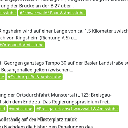
ng der Brücke an der B 27 über...
tsstube
#Schwarzwald/ Baar & Amtsstube
 Ringsheim wird auf einer Länge von ca. 1,5 Kilometer zwisc
ch von Ringsheim (Richtung A 5) u...
#Ortenau & Amtsstube
St. Georgen ganztags Tempo 30 auf der Basler Landstraße 
 Besançonallee gelten (zwischen...
be
#Freiburg i.Br. & Amtsstube
ng der Ortsdurchfahrt Münstertal (L 123; Breisgau-
 sich dem Ende zu. Das Regierungspräsidium Frei...
ald
#Amtsstube
#Breisgau-Hochschwarzwald & Amtsstube
vollständig auf den Münsterplatz zurück
n)
Nachdem die bisherigen Regelungen des