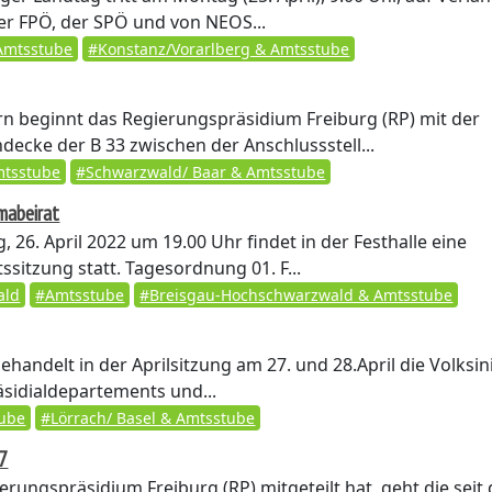
er FPÖ, der SPÖ und von NEOS...
Amtsstube
#Konstanz/Vorarlberg & Amtsstube
n beginnt das Regierungspräsidium Freiburg (RP) mit der
ecke der B 33 zwischen der Anschlussstell...
tsstube
#Schwarzwald/ Baar & Amtsstube
mabeirat
 26. April 2022 um 19.00 Uhr findet in der Festhalle eine
ssitzung statt. Tagesordnung 01. F...
ald
#Amtsstube
#Breisgau-Hochschwarzwald & Amtsstube
handelt in der Aprilsitzung am 27. und 28.April die Volksini
äsidialdepartements und...
ube
#Lörrach/ Basel & Amtsstube
27
rungspräsidium Freiburg (RP) mitgeteilt hat, geht die seit 