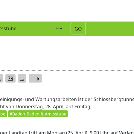
GO
8
79
...
inigungs- und Wartungsarbeiten ist der Schlossbergtunne
 von Donnerstag, 28. April, auf Freitag,...
ube
#Baden-Baden & Amtsstube
er Landtag tritt am Montag (25. April), 9.00 Uhr, auf Verla