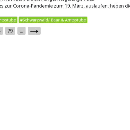
es zur Corona-Pandemie zum 19. März. auslaufen, heben di
tsstube
#Schwarzwald/ Baar & Amtsstube
8
79
...