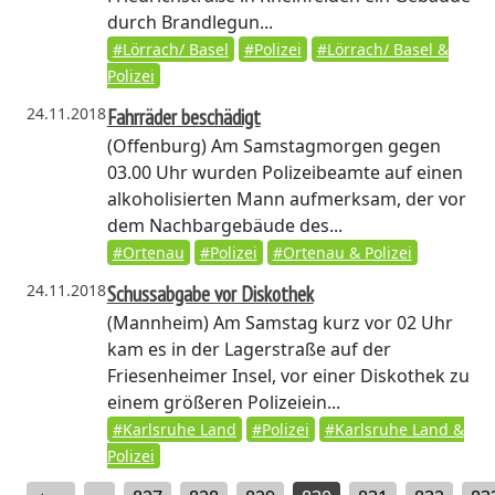
durch Brandlegun...
#Lörrach/ Basel
#Polizei
#Lörrach/ Basel &
Polizei
24.11.2018
Fahrräder beschädigt
(Offenburg)
Am Samstagmorgen gegen
03.00 Uhr wurden Polizeibeamte auf einen
alkoholisierten Mann aufmerksam, der vor
dem Nachbargebäude des...
#Ortenau
#Polizei
#Ortenau & Polizei
24.11.2018
Schussabgabe vor Diskothek
(Mannheim)
Am Samstag kurz vor 02 Uhr
kam es in der Lagerstraße auf der
Friesenheimer Insel, vor einer Diskothek zu
einem größeren Polizeiein...
#Karlsruhe Land
#Polizei
#Karlsruhe Land &
Polizei