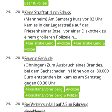
Baar & Polizei
24.11.2018
Keine Straftat durch Schuss
(Mannheim)
Am Samstag kurz vor 02 Uhr
kam es in der Lagerstraße auf der
Friesenheimer Insel, vor einer Diskothek zu
einem größeren Polizeiein...
#Karlsruhe Land
#Polizei
#Karlsruhe Land &
Polizei
24.11.2018
Feuer in Gebäude
(Öhningen)
Zum Ausbruch eines Brandes,
bei dem Sachschaden in Höhe von ca. 80.000
Euro entstanden ist, kam es am Samstag,
gegen 00.30 Uhr ,...
#Konstanz/Vorarlberg
#Polizei
#Konstanz/Vorarlberg & Polizei
24.11.2018
Bei Verkehrsunfall auf A 5 im Fahrzeug
eingeklemmt