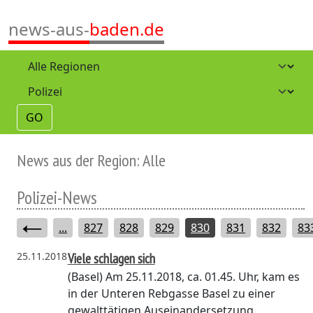
news-aus-
baden.de
GO
News aus der Region: Alle
Polizei-News
...
827
828
829
830
831
832
83
25.11.2018
Viele schlagen sich
(Basel)
Am 25.11.2018, ca. 01.45. Uhr, kam es
in der Unteren Rebgasse Basel zu einer
gewalttätigen Auseinandersetzung