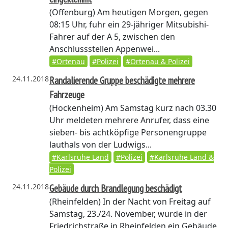
(Offenburg)
Am heutigen Morgen, gegen
08:15 Uhr, fuhr ein 29-jähriger Mitsubishi-
Fahrer auf der A 5, zwischen den
Anschlussstellen Appenwei...
#Ortenau
#Polizei
#Ortenau & Polizei
24.11.2018
Randalierende Gruppe beschädigte mehrere
Fahrzeuge
(Hockenheim)
Am Samstag kurz nach 03.30
Uhr meldeten mehrere Anrufer, dass eine
sieben- bis achtköpfige Personengruppe
lauthals von der Ludwigs...
#Karlsruhe Land
#Polizei
#Karlsruhe Land &
Polizei
24.11.2018
Gebäude durch Brandlegung beschädigt
(Rheinfelden)
In der Nacht von Freitag auf
Samstag, 23./24. November, wurde in der
Friedrichstraße in Rheinfelden ein Gebäude