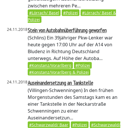
zwischen mehreren Pe...
#Lörrach/ Basel
#Polizei
#Lörrach/ Basel &
Polizei
24.11.2018
Stein von Autobahnüberführung geworfen
(Schlins)
Ein 39jähriger Pkw-Lenker war
heute gegen 17:00 Uhr auf der A14 von
Bludenz in Richtung Deutschland
unterwegs. Auf Höhe der Autoba...
#Konstanz/Vorarlberg
#Polizei
#Konstanz/Vorarlberg & Polizei
24.11.2018
Auseinandersetzung an Tankstelle
(Villingen-Schwenningen)
In den frühen
Morgenstunden des Samstags kam es an
einer Tankstelle in der Neckarstraße
Schwenningen zu einer
Auseinandersetzun...
#Schwarzwald/ Baar
#Polizei
#Schwarzwald/