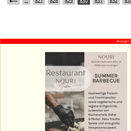
...
827
828
829
830
831
832
83
Anzeigen