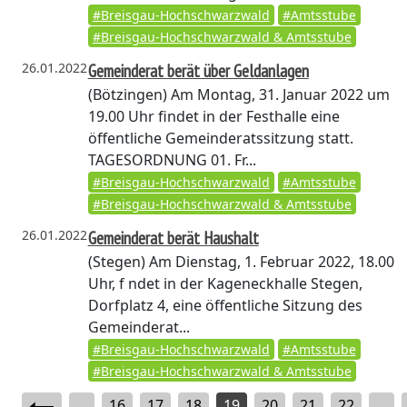
#Breisgau-Hochschwarzwald
#Amtsstube
#Breisgau-Hochschwarzwald & Amtsstube
26.01.2022
Gemeinderat berät über Geldanlagen
(Bötzingen)
Am Montag, 31. Januar 2022 um
19.00 Uhr findet in der Festhalle eine
öffentliche Gemeinderatssitzung statt.
TAGESORDNUNG 01. Fr...
#Breisgau-Hochschwarzwald
#Amtsstube
#Breisgau-Hochschwarzwald & Amtsstube
26.01.2022
Gemeinderat berät Haushalt
(Stegen)
Am Dienstag, 1. Februar 2022, 18.00
Uhr, f ndet in der Kageneckhalle Stegen,
Dorfplatz 4, eine öffentliche Sitzung des
Gemeinderat...
#Breisgau-Hochschwarzwald
#Amtsstube
#Breisgau-Hochschwarzwald & Amtsstube
...
16
17
18
19
20
21
22
...