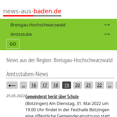
news-aus-
baden.de
GO
News aus der Region: Breisgau-Hochschwarzwald
Amtsstuben-News
...
16
17
18
19
20
21
22
...
25.05.2022
Gemeinderat berät über Schule
(Bötzingen)
Am Dienstag, 31. Mai 2022 um
19.00 Uhr findet in der Festhalle Bötzingen
eine öffentliche Gemeinderatssitzung statt.