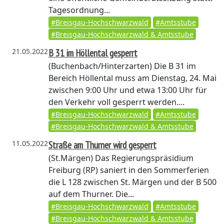
Tagesordnung...
#Breisgau-Hochschwarzwald
#Amtsstube
#Breisgau-Hochschwarzwald & Amtsstube
21.05.2022
B 31 im Höllental gesperrt
(Buchenbach/Hinterzarten)
Die B 31 im
Bereich Höllental muss am Dienstag, 24. Mai
zwischen 9:00 Uhr und etwa 13:00 Uhr für
den Verkehr voll gesperrt werden....
#Breisgau-Hochschwarzwald
#Amtsstube
#Breisgau-Hochschwarzwald & Amtsstube
11.05.2022
Straße am Thurner wird gesperrt
(St.Märgen)
Das Regierungspräsidium
Freiburg (RP) saniert in den Sommerferien
die L 128 zwischen St. Märgen und der B 500
auf dem Thurner. Die...
#Breisgau-Hochschwarzwald
#Amtsstube
#Breisgau-Hochschwarzwald & Amtsstube