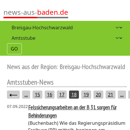
news-aus-
baden.de
GO
News aus der Region: Breisgau-Hochschwarzwald
Amtsstuben-News
...
15
16
17
18
19
20
21
...
07.09.2022
Felssicherungsarbeiten an der B 31 sorgen für
Behinderungen
(Buchenbach)
Wie das Regierungspräsidium