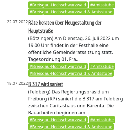
#Breisgau-Hochschwarzwald
#Amtsstube
#Breisgau-Hochschwarzwald & Amtsstube
22.07.2022
Räte beraten über Neugestaltung der
Hauptstraße
(Bötzingen)
Am Dienstag, 26. Juli 2022 um
19.00 Uhr findet in der Festhalle eine
öffentliche Gemeinderatssitzung statt.
Tagesordnung 01. Fra...
#Breisgau-Hochschwarzwald
#Amtsstube
#Breisgau-Hochschwarzwald & Amtsstube
18.07.2022
B 317 wird saniert
(Feldberg)
Das Regierungspräsidium
Freiburg (RP) saniert die B 317 am Feldberg
zwischen Caritashaus und Bärenta. Die
Bauarbeiten beginnen am...
#Breisgau-Hochschwarzwald
#Amtsstube
#Breisgau-Hochschwarzwald & Amtsstube