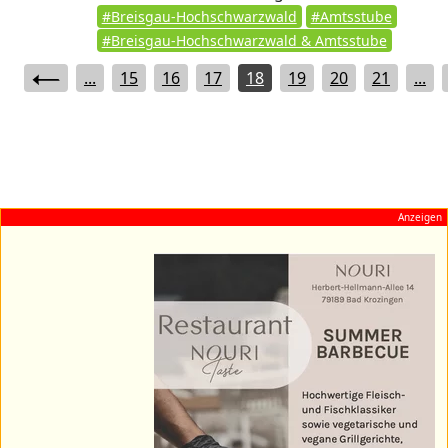
#Breisgau-Hochschwarzwald
#Amtsstube
#Breisgau-Hochschwarzwald & Amtsstube
...
15
16
17
18
19
20
21
...
Anzeigen