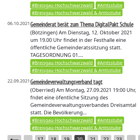
#Breisgau-Hochschwarzwald
#Amtsstube
#Breisgau-Hochschwarzwald & Amtsstube
06.10.2021
Gemeinderat berät zum Thema DigitalPakt Schule
(Bötzingen)
Am Dienstag, 12. Oktober 2021
um 19.00 Uhr findet in der Festhalle eine
öffentliche Gemeinderatssitzung statt.
TAGESORDNUNG 01....
#Breisgau-Hochschwarzwald
#Amtsstube
#Breisgau-Hochschwarzwald & Amtsstube
22.09.2021
Gemeindeverwaltungsverband tagt
(Oberried)
Am Montag, 27.09.2021 19:00 Uhr,
fndet eine öfentliche Sitzung des
Gemeindeverwaltungsverbandes Dreisamtal
statt. Die Bevölkerung...
#Breisgau-Hochschwarzwald
#Amtsstube
#Breisgau-Hochschwarzwald & Amtsstube
...
17
18
19
20
21
22
23
...