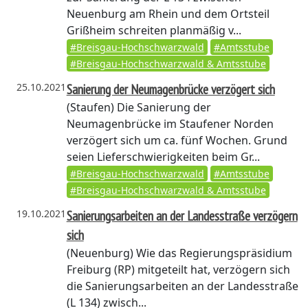
Neuenburg am Rhein und dem Ortsteil
Grißheim schreiten planmäßig v...
#Breisgau-Hochschwarzwald
#Amtsstube
#Breisgau-Hochschwarzwald & Amtsstube
25.10.2021
Sanierung der Neumagenbrücke verzögert sich
(Staufen)
Die Sanierung der
Neumagenbrücke im Staufener Norden
verzögert sich um ca. fünf Wochen. Grund
seien Lieferschwierigkeiten beim Gr...
#Breisgau-Hochschwarzwald
#Amtsstube
#Breisgau-Hochschwarzwald & Amtsstube
19.10.2021
Sanierungsarbeiten an der Landesstraße verzögern
sich
(Neuenburg)
Wie das Regierungspräsidium
Freiburg (RP) mitgeteilt hat, verzögern sich
die Sanierungsarbeiten an der Landesstraße
(L 134) zwisch...