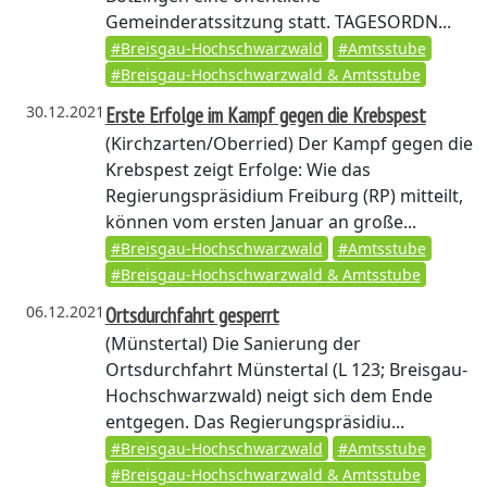
Gemeinderatssitzung statt. TAGESORDN...
#Breisgau-Hochschwarzwald
#Amtsstube
#Breisgau-Hochschwarzwald & Amtsstube
30.12.2021
Erste Erfolge im Kampf gegen die Krebspest
(Kirchzarten/Oberried)
Der Kampf gegen die
Krebspest zeigt Erfolge: Wie das
Regierungspräsidium Freiburg (RP) mitteilt,
können vom ersten Januar an große...
#Breisgau-Hochschwarzwald
#Amtsstube
#Breisgau-Hochschwarzwald & Amtsstube
06.12.2021
Ortsdurchfahrt gesperrt
(Münstertal)
Die Sanierung der
Ortsdurchfahrt Münstertal (L 123; Breisgau-
Hochschwarzwald) neigt sich dem Ende
entgegen. Das Regierungspräsidiu...
#Breisgau-Hochschwarzwald
#Amtsstube
#Breisgau-Hochschwarzwald & Amtsstube