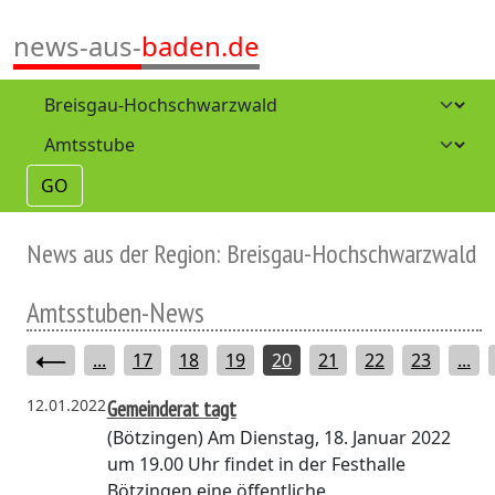
news-aus-
baden.de
GO
News aus der Region: Breisgau-Hochschwarzwald
Amtsstuben-News
...
17
18
19
20
21
22
23
...
12.01.2022
Gemeinderat tagt
(Bötzingen)
Am Dienstag, 18. Januar 2022
um 19.00 Uhr findet in der Festhalle
Bötzingen eine öffentliche