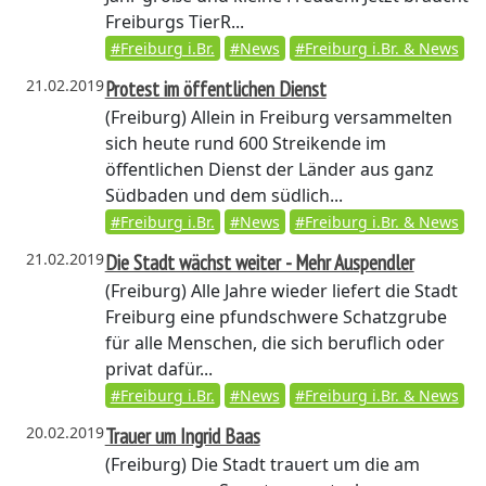
Freiburgs TierR...
#Freiburg i.Br.
#News
#Freiburg i.Br. & News
21.02.2019
Protest im öffentlichen Dienst
(Freiburg)
Allein in Freiburg versammelten
sich heute rund 600 Streikende im
öffentlichen Dienst der Länder aus ganz
Südbaden und dem südlich...
#Freiburg i.Br.
#News
#Freiburg i.Br. & News
21.02.2019
Die Stadt wächst weiter - Mehr Auspendler
(Freiburg)
Alle Jahre wieder liefert die Stadt
Freiburg eine pfundschwere Schatzgrube
für alle Menschen, die sich beruflich oder
privat dafür...
#Freiburg i.Br.
#News
#Freiburg i.Br. & News
20.02.2019
Trauer um Ingrid Baas
(Freiburg)
Die Stadt trauert um die am