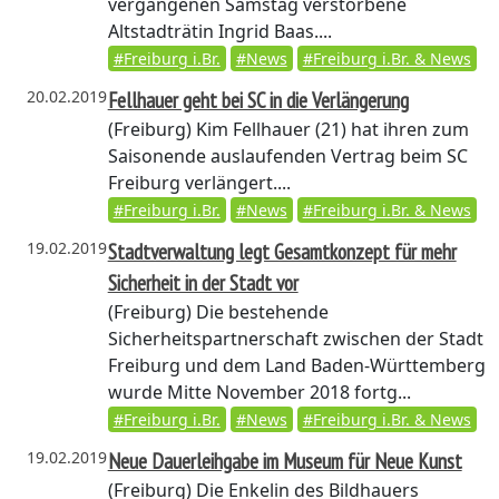
vergangenen Samstag verstorbene
Altstadträtin Ingrid Baas....
#Freiburg i.Br.
#News
#Freiburg i.Br. & News
20.02.2019
Fellhauer geht bei SC in die Verlängerung
(Freiburg)
Kim Fellhauer (21) hat ihren zum
Saisonende auslaufenden Vertrag beim SC
Freiburg verlängert....
#Freiburg i.Br.
#News
#Freiburg i.Br. & News
19.02.2019
Stadtverwaltung legt Gesamtkonzept für mehr
Sicherheit in der Stadt vor
(Freiburg)
Die bestehende
Sicherheitspartnerschaft zwischen der Stadt
Freiburg und dem Land Baden-Württemberg
wurde Mitte November 2018 fortg...
#Freiburg i.Br.
#News
#Freiburg i.Br. & News
19.02.2019
Neue Dauerleihgabe im Museum für Neue Kunst
(Freiburg)
Die Enkelin des Bildhauers