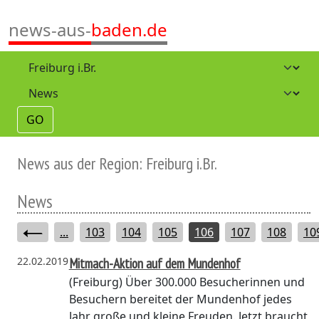
news-aus-
baden.de
GO
News aus der Region: Freiburg i.Br.
News
...
103
104
105
106
107
108
10
22.02.2019
Mitmach-Aktion auf dem Mundenhof
(Freiburg)
Über 300.000 Besucherinnen und
Besuchern bereitet der Mundenhof jedes
Jahr große und kleine Freuden. Jetzt braucht