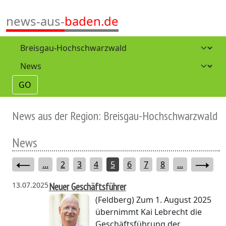
news-aus-
baden.de
GO
News aus der Region: Breisgau-Hochschwarzwald
News
...
2
3
4
5
6
7
8
...
13.07.2025
Neuer Geschäftsführer
(Feldberg)
Zum 1. August 2025
übernimmt Kai Lebrecht die
Geschäftsführung der