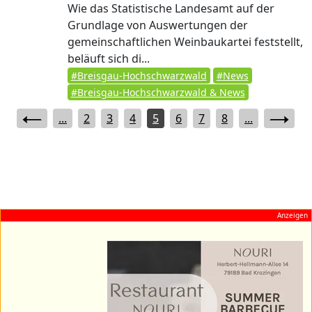
Wie das Statistische Landesamt auf der
Grundlage von Auswertungen der
gemeinschaftlichen Weinbaukartei feststellt,
beläuft sich di...
#Breisgau-Hochschwarzwald
#News
#Breisgau-Hochschwarzwald & News
...
2
3
4
5
6
7
8
...
Anzeigen