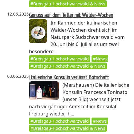
#Breisgau-Hochschwarzwald & News
12.06.2025
Genuss auf dem Teller mit Wälder-Wochen
Im Rahmen der kulinarischen
Wälder-Wochen dreht sich im
Naturpark Südschwarzwald vom
20. Juni bis 6. Juli alles um zwei
besondere...
#Breisgau-Hochschwarzwald
#News
#Breisgau-Hochschwarzwald & News
03.06.2025
Italienische Konsulin verlässt Botschaft
(Merzhausen)
Die italienische
Konsulin Francesca Toninato
(unser Bild) wechselt jetzt
nach vierjähriger Amtszeit im Konsulat
Freiburg wieder ih...
#Breisgau-Hochschwarzwald
#News
#Breisgau-Hochschwarzwald & News