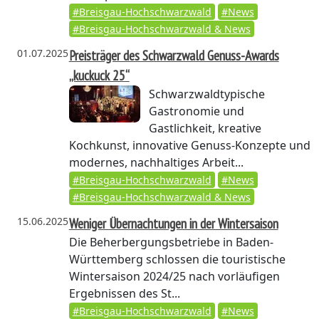
#Breisgau-Hochschwarzwald
#News
#Breisgau-Hochschwarzwald & News
01.07.2025
Preisträger des Schwarzwald Genuss-Awards
„kuckuck 25“
Schwarzwaldtypische
Gastronomie und
Gastlichkeit, kreative
Kochkunst, innovative Genuss-Konzepte und
modernes, nachhaltiges Arbeit...
#Breisgau-Hochschwarzwald
#News
#Breisgau-Hochschwarzwald & News
15.06.2025
Weniger Übernachtungen in der Wintersaison
Die Beherbergungsbetriebe in Baden-
Württemberg schlossen die touristische
Wintersaison 2024/25 nach vorläufigen
Ergebnissen des St...
#Breisgau-Hochschwarzwald
#News