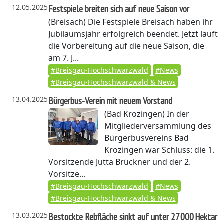
12.05.2025
Festspiele breiten sich auf neue Saison vor
(Breisach)
Die Festspiele Breisach haben ihr
Jubiläumsjahr erfolgreich beendet. Jetzt läuft
die Vorbereitung auf die neue Saison, die
am 7. J...
#Breisgau-Hochschwarzwald
#News
#Breisgau-Hochschwarzwald & News
13.04.2025
Bürgerbus-Verein mit neuem Vorstand
(Bad Krozingen)
In der
Mitgliederversammlung des
Bürgerbusvereins Bad
Krozingen war Schluss: die 1.
Vorsitzende Jutta Brückner und der 2.
Vorsitze...
#Breisgau-Hochschwarzwald
#News
#Breisgau-Hochschwarzwald & News
13.03.2025
Bestockte Rebfläche sinkt auf unter 27 000 Hektar