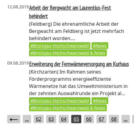
12.08.2019
Arbeit der Bergwacht am Laurentius-Fest
behindert
(Feldberg)
Die ehrenamtliche Arbeit der
Bergwacht am Feldberg ist jetzt mehrfach
behindert worden....
#Breisgau-Hochschwarzwald
#News
#Breisgau-Hochschwarzwald & News
09.08.2019
Erweiterung der Fernwärmeversorgung am Kurhaus
(Kirchzarten)
Im Rahmen seines
Förderprogramms energieeffiziente
Wärmenetze hat das Umweltministerium in
der zehnten Auswahlrunde ein Projekt al...
#Breisgau-Hochschwarzwald
#News
#Breisgau-Hochschwarzwald & News
...
62
63
64
65
66
67
68
...