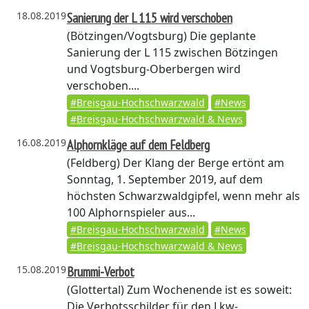
18.08.2019
Sanierung der L 115 wird verschoben
(Bötzingen/Vogtsburg)
Die geplante
Sanierung der L 115 zwischen Bötzingen
und Vogtsburg-Oberbergen wird
verschoben....
#Breisgau-Hochschwarzwald
#News
#Breisgau-Hochschwarzwald & News
16.08.2019
Alphornkläge auf dem Feldberg
(Feldberg)
Der Klang der Berge ertönt am
Sonntag, 1. September 2019, auf dem
höchsten Schwarzwaldgipfel, wenn mehr als
100 Alphornspieler aus...
#Breisgau-Hochschwarzwald
#News
#Breisgau-Hochschwarzwald & News
15.08.2019
Brummi-Verbot
(Glottertal)
Zum Wochenende ist es soweit:
Die Verbotsschilder für den Lkw-