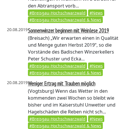
den Abtransport vorb...
#Breisgau-Hochschwarzwald
#News
#Breisgau-Hochschwarzwald & News
20.08.2019
Sonnenwinzer beginnen mit Weinlese 2019
(Breisach)
„Wir erwarten einen in Qualität
und Menge guten Herbst 2019“, so die
Vorstände des Badischen Winzerkellers
Peter Schuster und Ecka...
#Breisgau-Hochschwarzwald
#News
#Breisgau-Hochschwarzwald & News
20.08.2019
Weniger Ertrag mit Trauben möglich
(Vogtsburg)
Wenn das Wetter in den
kommenden zwei Wochen so bleibt wie
bisher und im Kaiserstuhl Unwetter und
Hagelschäden die Reben nicht sch...
#Breisgau-Hochschwarzwald
#News
#Breisgau-Hochschwarzwald & News