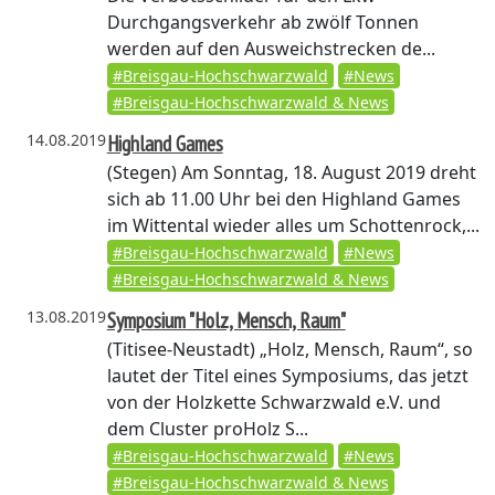
Durchgangsverkehr ab zwölf Tonnen
werden auf den Ausweichstrecken de...
#Breisgau-Hochschwarzwald
#News
#Breisgau-Hochschwarzwald & News
14.08.2019
Highland Games
(Stegen)
Am Sonntag, 18. August 2019 dreht
sich ab 11.00 Uhr bei den Highland Games
im Wittental wieder alles um Schottenrock,...
#Breisgau-Hochschwarzwald
#News
#Breisgau-Hochschwarzwald & News
13.08.2019
Symposium "Holz, Mensch, Raum"
(Titisee-Neustadt)
„Holz, Mensch, Raum“, so
lautet der Titel eines Symposiums, das jetzt
von der Holzkette Schwarzwald e.V. und
dem Cluster proHolz S...
#Breisgau-Hochschwarzwald
#News
#Breisgau-Hochschwarzwald & News