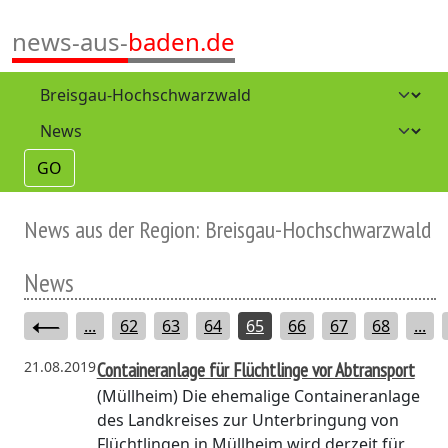
news-aus-
baden.de
GO
News aus der Region: Breisgau-Hochschwarzwald
News
...
62
63
64
65
66
67
68
...
21.08.2019
Containeranlage für Flüchtlinge vor Abtransport
(Müllheim)
Die ehemalige Containeranlage
des Landkreises zur Unterbringung von
Flüchtlingen in Müllheim wird derzeit für