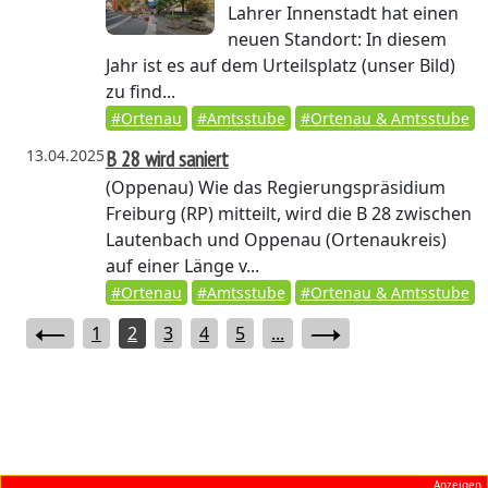
Lahrer Innenstadt hat einen
neuen Standort: In diesem
Jahr ist es auf dem Urteilsplatz (unser Bild)
zu find...
#Ortenau
#Amtsstube
#Ortenau & Amtsstube
13.04.2025
B 28 wird saniert
(Oppenau)
Wie das Regierungspräsidium
Freiburg (RP) mitteilt, wird die B 28 zwischen
Lautenbach und Oppenau (Ortenaukreis)
auf einer Länge v...
#Ortenau
#Amtsstube
#Ortenau & Amtsstube
1
2
3
4
5
...
Anzeigen