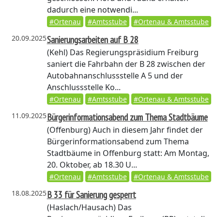
dadurch eine notwendi...
#Ortenau
#Amtsstube
#Ortenau & Amtsstube
20.09.2025
Sanierungsarbeiten auf B 28
(Kehl)
Das Regierungspräsidium Freiburg
saniert die Fahrbahn der B 28 zwischen der
Autobahnanschlussstelle A 5 und der
Anschlussstelle Ko...
#Ortenau
#Amtsstube
#Ortenau & Amtsstube
11.09.2025
Bürgerinformationsabend zum Thema Stadtbäume
(Offenburg)
Auch in diesem Jahr findet der
Bürgerinformationsabend zum Thema
Stadtbäume in Offenburg statt: Am Montag,
20. Oktober, ab 18.30 U...
#Ortenau
#Amtsstube
#Ortenau & Amtsstube
18.08.2025
B 33 für Sanierung gesperrt
(Haslach/Hausach)
Das