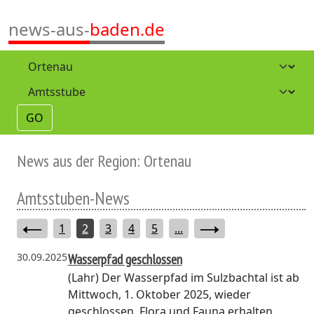
news-aus-
baden.de
GO
News aus der Region: Ortenau
Amtsstuben-News
1
2
3
4
5
...
30.09.2025
Wasserpfad geschlossen
(Lahr)
Der Wasserpfad im Sulzbachtal ist ab
Mittwoch, 1. Oktober 2025, wieder
geschlossen. Flora und Fauna erhalten