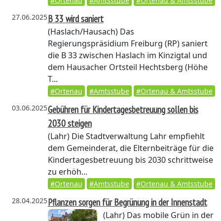
#Ortenau
#Amtsstube
#Ortenau & Amtsstube
27.06.2025
B 33 wird saniert
(Haslach/Hausach)
Das
Regierungspräsidium Freiburg (RP) saniert
die B 33 zwischen Haslach im Kinzigtal und
dem Hausacher Ortsteil Hechtsberg (Höhe
T...
#Ortenau
#Amtsstube
#Ortenau & Amtsstube
03.06.2025
Gebühren für Kindertagesbetreuung sollen bis
2030 steigen
(Lahr)
Die Stadtverwaltung Lahr empfiehlt
dem Gemeinderat, die Elternbeiträge für die
Kindertagesbetreuung bis 2030 schrittweise
zu erhöh...
#Ortenau
#Amtsstube
#Ortenau & Amtsstube
28.04.2025
Pflanzen sorgen für Begrünung in der Innenstadt
(Lahr)
Das mobile Grün in der