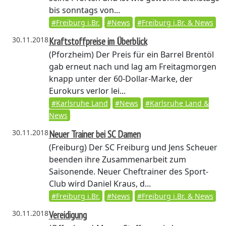
bis sonntags von...
#Freiburg i.Br.
#News
#Freiburg i.Br. & News
30.11.2018
Kraftstoffpreise im Überblick
(Pforzheim)
Der Preis für ein Barrel Brentöl
gab erneut nach und lag am Freitagmorgen
knapp unter der 60-Dollar-Marke, der
Eurokurs verlor lei...
#Karlsruhe Land
#News
#Karlsruhe Land &
News
30.11.2018
Neuer Trainer bei SC Damen
(Freiburg)
Der SC Freiburg und Jens Scheuer
beenden ihre Zusammenarbeit zum
Saisonende. Neuer Cheftrainer des Sport-
Club wird Daniel Kraus, d...
#Freiburg i.Br.
#News
#Freiburg i.Br. & News
30.11.2018
Vereidigung