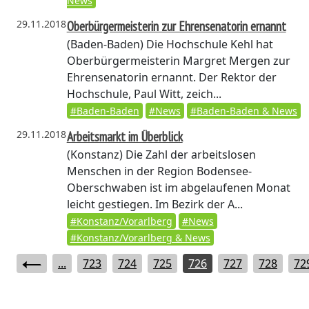
News
29.11.2018
Oberbürgermeisterin zur Ehrensenatorin ernannt
(Baden-Baden)
Die Hochschule Kehl hat
Oberbürgermeisterin Margret Mergen zur
Ehrensenatorin ernannt. Der Rektor der
Hochschule, Paul Witt, zeich...
#Baden-Baden
#News
#Baden-Baden & News
29.11.2018
Arbeitsmarkt im Überblick
(Konstanz)
Die Zahl der arbeitslosen
Menschen in der Region Bodensee-
Oberschwaben ist im abgelaufenen Monat
leicht gestiegen. Im Bezirk der A...
#Konstanz/Vorarlberg
#News
#Konstanz/Vorarlberg & News
...
723
724
725
726
727
728
72