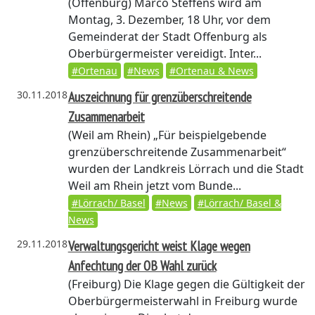
(Offenburg)
Marco Steffens wird am
Montag, 3. Dezember, 18 Uhr, vor dem
Gemeinderat der Stadt Offenburg als
Oberbürgermeister vereidigt. Inter...
#Ortenau
#News
#Ortenau & News
30.11.2018
Auszeichnung für grenzüberschreitende
Zusammenarbeit
(Weil am Rhein)
„Für beispielgebende
grenzüberschreitende Zusammenarbeit“
wurden der Landkreis Lörrach und die Stadt
Weil am Rhein jetzt vom Bunde...
#Lörrach/ Basel
#News
#Lörrach/ Basel &
News
29.11.2018
Verwaltungsgericht weist Klage wegen
Anfechtung der OB Wahl zurück
(Freiburg)
Die Klage gegen die Gültigkeit der
Oberbürgermeisterwahl in Freiburg wurde