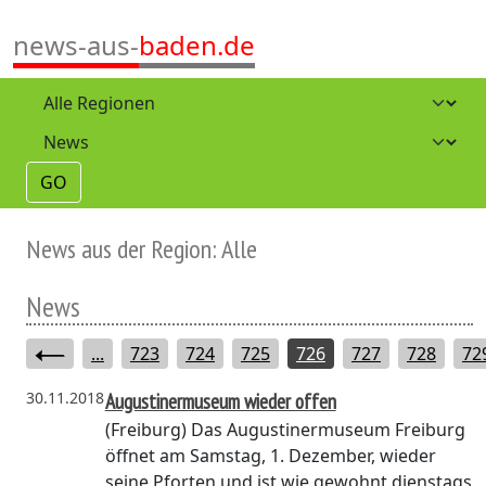
news-aus-
baden.de
GO
News aus der Region: Alle
News
...
723
724
725
726
727
728
72
30.11.2018
Augustinermuseum wieder offen
(Freiburg)
Das Augustinermuseum Freiburg
öffnet am Samstag, 1. Dezember, wieder
seine Pforten und ist wie gewohnt dienstags