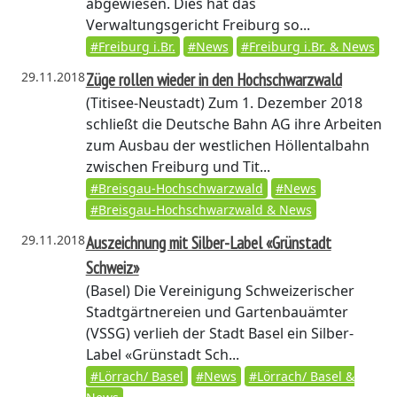
abgewiesen. Dies hat das
Verwaltungsgericht Freiburg so...
#Freiburg i.Br.
#News
#Freiburg i.Br. & News
29.11.2018
Züge rollen wieder in den Hochschwarzwald
(Titisee-Neustadt)
Zum 1. Dezember 2018
schließt die Deutsche Bahn AG ihre Arbeiten
zum Ausbau der westlichen Höllentalbahn
zwischen Freiburg und Tit...
#Breisgau-Hochschwarzwald
#News
#Breisgau-Hochschwarzwald & News
29.11.2018
Auszeichnung mit Silber-Label «Grünstadt
Schweiz»
(Basel)
Die Vereinigung Schweizerischer
Stadtgärtnereien und Gartenbauämter
(VSSG) verlieh der Stadt Basel ein Silber-
Label «Grünstadt Sch...
#Lörrach/ Basel
#News
#Lörrach/ Basel &