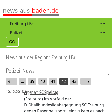
news-aus-
baden.de
GO
News aus der Region: Freiburg i.Br.
Polizei-News
...
39
40
41
42
43
10.12.2018
Ärger am SC Spieltag
(Freiburg)
Im Vorfeld der
Fußballbundesligabegegnung SC Freiburg
gegen Rasenballsport Leipzig kam es nach