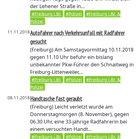
der Lehener Straße in...
#Freiburg i.Br.
#Polizei
#Freiburg i.Br. &
Polizei
11.11.2018
Autofahrer nach Verkehrsunfall mit Radfahrer
gesucht
(Freiburg)
Am Samstagvormittag 10.11.2018
gegen 11.10 Uhr befuhr ein bislang
unbekannter Pkw-Führer den Schnaitweg in
Freiburg-Littenweiler,...
#Freiburg i.Br.
#Polizei
#Freiburg i.Br. &
Polizei
08.11.2018
Handtasche fast geraubt
(Freiburg)
Leicht verletzt wurde am
Donnerstagmorgen (8. November), gegen
06.30 Uhr, eine 33-jährige Radfahrerin bei
einem versuchten Handt...
#Freiburg i.Br.
#Polizei
#Freiburg i.Br. &