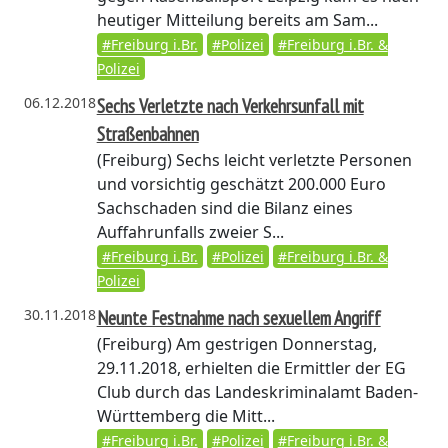
heutiger Mitteilung bereits am Sam...
#Freiburg i.Br.
#Polizei
#Freiburg i.Br. &
Polizei
06.12.2018
Sechs Verletzte nach Verkehrsunfall mit
Straßenbahnen
(Freiburg)
Sechs leicht verletzte Personen
und vorsichtig geschätzt 200.000 Euro
Sachschaden sind die Bilanz eines
Auffahrunfalls zweier S...
#Freiburg i.Br.
#Polizei
#Freiburg i.Br. &
Polizei
30.11.2018
Neunte Festnahme nach sexuellem Angriff
(Freiburg)
Am gestrigen Donnerstag,
29.11.2018, erhielten die Ermittler der EG
Club durch das Landeskriminalamt Baden-
Württemberg die Mitt...
#Freiburg i.Br.
#Polizei
#Freiburg i.Br. &