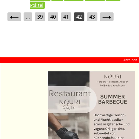
Polizei
...
39
40
41
42
43
Anzeigen