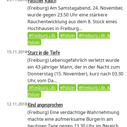
Falscher Rauch
(Freiburg)
Am Samstagabend, 24. November,
wurde gegen 23.50 Uhr eine stärkere
Rauchentwicklung aus dem 8. Stock eines
Hochhauses in Freiburg...
#Freiburg i.Br.
#Polizei
#Freiburg i.Br. &
Polizei
15.11.2018
Sturz in die Tiefe
(Freiburg)
Lebensgefährlich verletzt wurde
ein 43-jähriger Mann, der in der Nacht zum
Donnerstag (15. November), kurz nach 03.30
Uhr, vom Da...
#Freiburg i.Br.
#Polizei
#Freiburg i.Br. &
Polizei
12.11.2018
Kind angesprochen
(Freiburg)
Eine verdächtige Wahrnehmung
machte eine aufmerksame Bürgerin am
heutigen Tage gegen 13.30 Uhr im Bereich